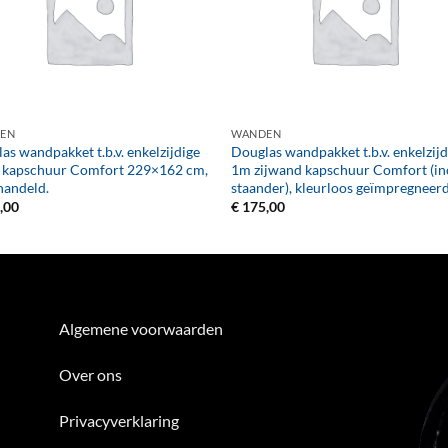
+
EN
WANDEN
as wandpakket t.b.v. enkelzijdige
Douglas wandpakket t.b.v. enkelzijd
 kapschuur Comfort 229×162 cm,
1m zijwand kapschuur Comfort (inc
handeld.
staander), kleurloos geïmpregneerd
,00
€
175,00
Algemene voorwaarden
Over ons
Privacyverklaring