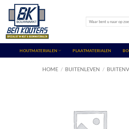
Ga
naar
inhoud
Zoeken
naar:
HOUTMATERIALEN
PLAATMATERIALEN
BO
HOME
/
BUITENLEVEN
/
BUITENV