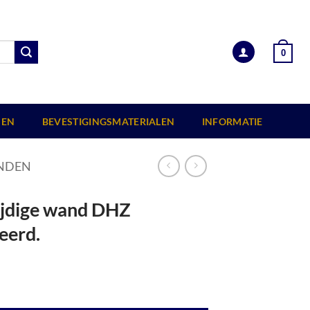
0
EN
BEVESTIGINGSMATERIALEN
INFORMATIE
NDEN
zijdige wand DHZ
eerd.
, zwart geïmpregneerd. aantal