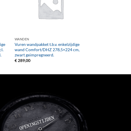
+
WANDEN
ige
Vuren wandpakket t.b.v. enkelzijdige
l.
wand Comfort/DHZ 278,5×224 cm,
.
zwart geïmpregneerd.
€
289,00