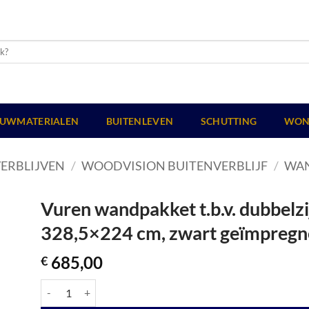
UWMATERIALEN
BUITENLEVEN
SCHUTTING
WON
ERBLIJVEN
/
WOODVISION BUITENVERBLIJF
/
WA
Vuren wandpakket t.b.v. dubbel
328,5×224 cm, zwart geïmpregn
685,00
€
Vuren wandpakket t.b.v. dubbelzijdige wand DHZ 328,5x224 cm