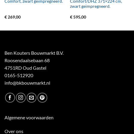
Comfort, zwart geïmpregneerd.
Comfort/DHZ 371×224 cm,
zwart geïmpregneerd.
€
269,00
€
595,00
Ben Kouters Bouwmarkt B.V.
Roosendaalsebaan 68
4751RD Oud Gastel
0165-512920
info@bkbouwmarkt.nl
Algemene voorwaarden
Over ons