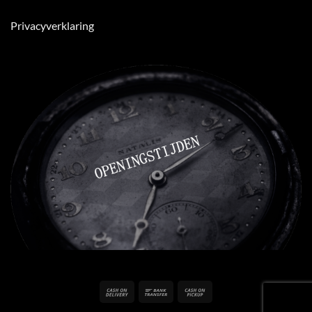
Privacyverklaring
Cash
Bank
Cash
On
Transfer
on