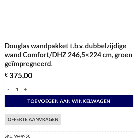
Douglas wandpakket t.b.v. dubbelzijdige
wand Comfort/DHZ 246,5×224 cm, groen
geïmpregneerd.
375,00
€
Douglas wandpakket t.b.v. dubbelzijdige wand Comfort/DHZ 246,5x22
TOEVOEGEN AAN WINKELWAGEN
OFFERTE AANVRAGEN
SKU:
W44950