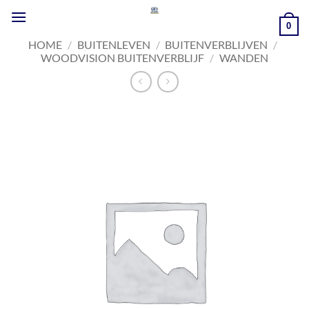
Ga
naar
0
inhoud
HOME
/
BUITENLEVEN
/
BUITENVERBLIJVEN
/
WOODVISION BUITENVERBLIJF
/
WANDEN