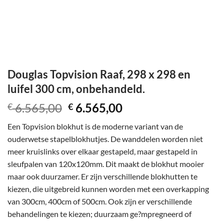
Douglas Topvision Raaf, 298 x 298 en
luifel 300 cm, onbehandeld.
Oorspronkelijke
Huidige
6.565,00
6.565,00
€
€
prijs
prijs
Een Topvision blokhut is de moderne variant van de
was:
is:
ouderwetse stapelblokhutjes. De wanddelen worden niet
€ 6.565,00.
€ 6.565,00.
meer kruislinks over elkaar gestapeld, maar gestapeld in
sleufpalen van 120x120mm. Dit maakt de blokhut mooier
maar ook duurzamer. Er zijn verschillende blokhutten te
kiezen, die uitgebreid kunnen worden met een overkapping
van 300cm, 400cm of 500cm. Ook zijn er verschillende
behandelingen te kiezen; duurzaam ge?mpregneerd of