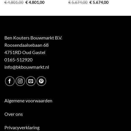
Oorspronkelijke
Huidige
Oorspronkelijke
Huidige
€
4.801,00
€
4.801,00
€
5.674,00
€
5.674,00
prijs
prijs
prijs
prijs
was:
is:
was:
is:
€ 4.801,00.
€ 4.801,00.
€ 5.674,00.
€ 5.674,00.
Ben Kouters Bouwmarkt B.V.
Roosendaalsebaan 68
4751RD Oud Gastel
0165-512920
info@bkbouwmarkt.nl
Algemene voorwaarden
Over ons
Privacyverklaring