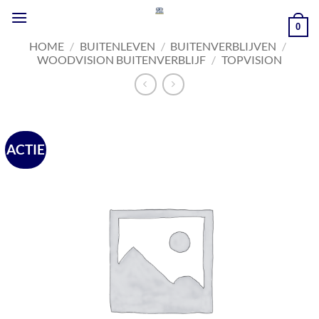
Ga
naar
0
inhoud
HOME
/
BUITENLEVEN
/
BUITENVERBLIJVEN
/
WOODVISION BUITENVERBLIJF
/
TOPVISION
ACTIE