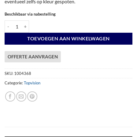
eventueel zelfs op kleur gespoten.
Beschikbaar via nabestelling
Douglas Topvision Raaf, 298 x 298 en luifel 300 cm, onbehandeld. aant
TOEVOEGEN AAN WINKELWAGEN
OFFERTE AANVRAGEN
SKU:
1004368
Categorie:
Topvision