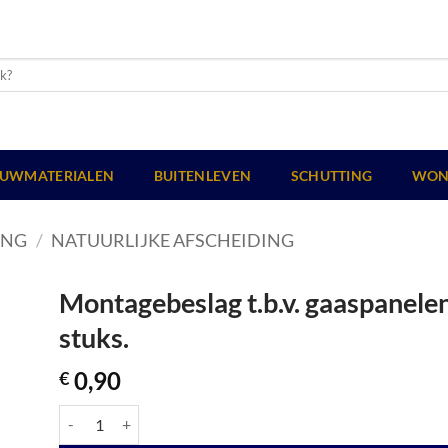
UWMATERIALEN
BUITENLEVEN
SCHUTTING
WON
ING
/
NATUURLIJKE AFSCHEIDING
Montagebeslag t.b.v. gaaspanelen
stuks.
0,90
€
Montagebeslag t.b.v. gaaspanelen en wilgenmatten, set à 4 stuks