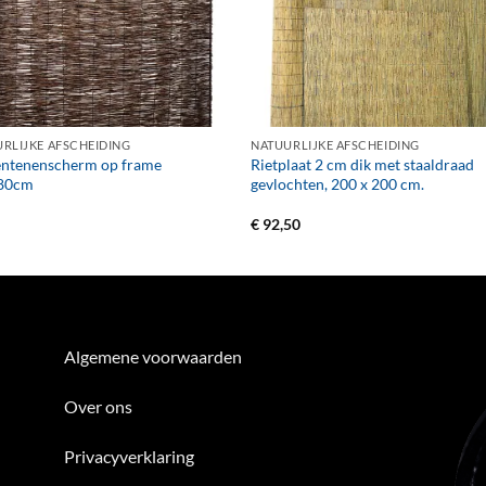
+
RLIJKE AFSCHEIDING
NATUURLIJKE AFSCHEIDING
entenenscherm op frame
Rietplaat 2 cm dik met staaldraad
80cm
gevlochten, 200 x 200 cm.
€
92,50
Algemene voorwaarden
Over ons
Privacyverklaring