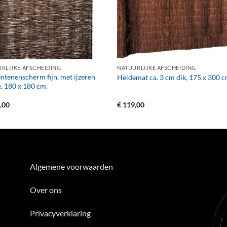
+
RLIJKE AFSCHEIDING
NATUURLIJKE AFSCHEIDING
ntenenscherm fijn, met ijzeren
Heidemat ca. 3 cm dik, 175 x 300 c
, 180 x 180 cm.
,00
€
119,00
Algemene voorwaarden
Over ons
Privacyverklaring