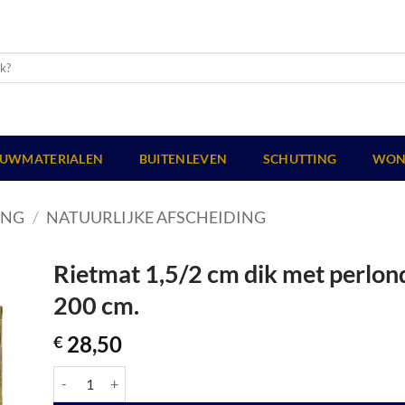
UWMATERIALEN
BUITENLEVEN
SCHUTTING
WON
ING
/
NATUURLIJKE AFSCHEIDING
Rietmat 1,5/2 cm dik met perlon
200 cm.
28,50
€
Rietmat 1,5/2 cm dik met perlondraad gebonden, 150 x 200 cm.