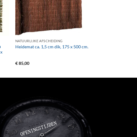
+
NATUURLIJKE AFSCHEIDING
n
Heidemat ca. 1,5 cm dik, 175 x 500 cm.
 x
€
85,00