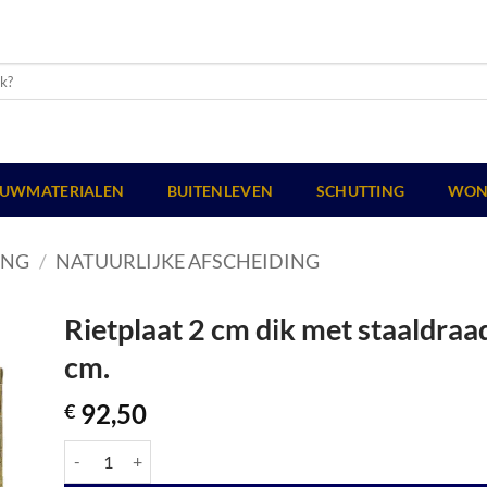
UWMATERIALEN
BUITENLEVEN
SCHUTTING
WON
ING
/
NATUURLIJKE AFSCHEIDING
Rietplaat 2 cm dik met staaldraa
cm.
92,50
€
Rietplaat 2 cm dik met staaldraad gevlochten, 200 x 200 cm. aa