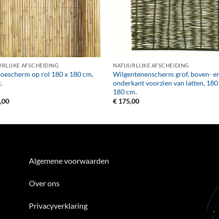
+
RLIJKE AFSCHEIDING
NATUURLIJKE AFSCHEIDING
escherm op rol 180 x 180 cm,
Wilgentenenscherm grof, boven- e
.
onderkant voorzien van latten, 180
180 cm.
,00
€
175,00
Algemene voorwaarden
Over ons
Privacyverklaring