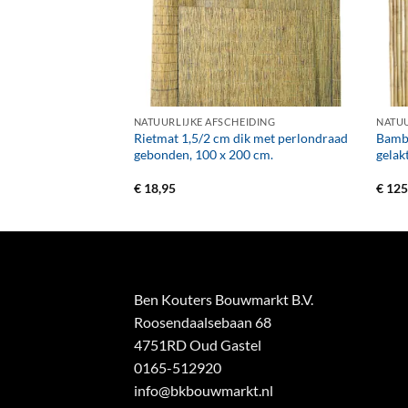
+
+
EIDING
NATUURLIJKE AFSCHEIDING
NATUU
Rietmat 1,5/2 cm dik met perlondraad
Bambo
m dik, 200 x 500 cm.
gebonden, 100 x 200 cm.
gelakt
€
18,95
€
125
Ben Kouters Bouwmarkt B.V.
Roosendaalsebaan 68
4751RD Oud Gastel
0165-512920
info@bkbouwmarkt.nl