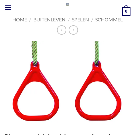
Ga
naar
0
inhoud
HOME
/
BUITENLEVEN
/
SPELEN
/
SCHOMMEL