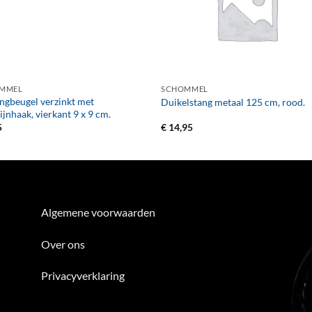
+
MMEL
SCHOMMEL
gbeugel verzinkt met
Duikelstang metaal 125 cm, rood.
ijnhaak, vierkant 9 x 9 cm.
5
€
14,95
Algemene voorwaarden
Over ons
Privacyverklaring