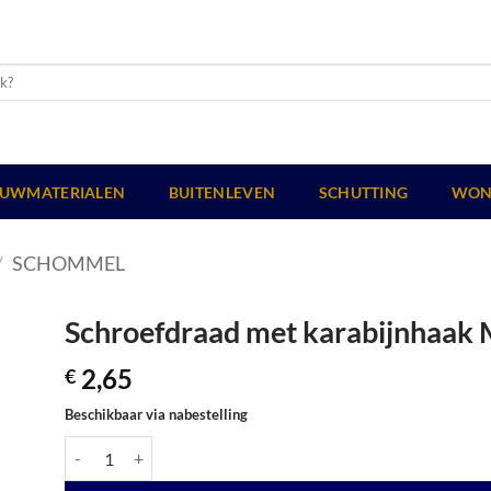
UWMATERIALEN
BUITENLEVEN
SCHUTTING
WON
/
SCHOMMEL
Schroefdraad met karabijnhaak 
2,65
€
Beschikbaar via nabestelling
Schroefdraad met karabijnhaak M12 x 14 cm. aantal