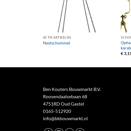
+
+
ACTIE ARTIKELEN
SCHO
Ophan
kunststof, rood.
Nestschommel
karab
€
3,1
Ben Kouters Bouwmarkt B.V.
Roosendaalsebaan 68
4751RD Oud Gastel
0165-512920
info@bkbouwmarkt.nl