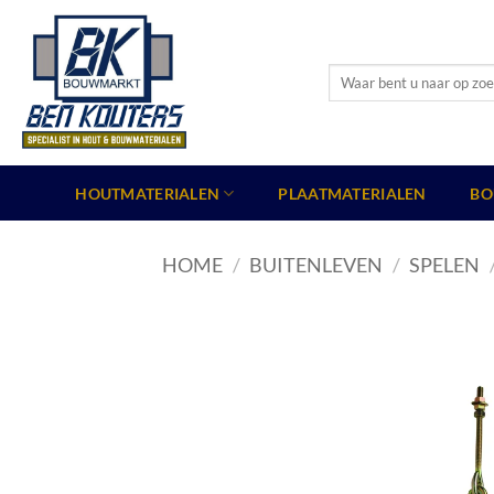
Ga
naar
inhoud
Zoeken
naar:
HOUTMATERIALEN
PLAATMATERIALEN
BO
HOME
/
BUITENLEVEN
/
SPELEN