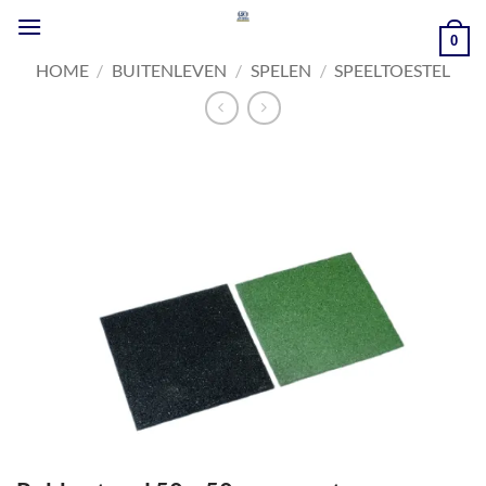
Ga
naar
0
inhoud
HOME
/
BUITENLEVEN
/
SPELEN
/
SPEELTOESTEL