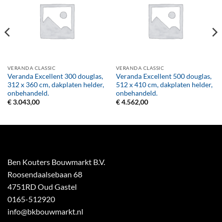
VERANDA CLASSIC
VERANDA CLASSIC
Veranda Excellent 300 douglas,
Veranda Excellent 500 douglas,
312 x 360 cm, dakplaten helder,
512 x 410 cm, dakplaten helder,
onbehandeld.
onbehandeld.
€
3.043,00
€
4.562,00
Ben Kouters Bouwmarkt B.V.
Roosendaalsebaan 68
4751RD Oud Gastel
0165-512920
info@bkbouwmarkt.nl