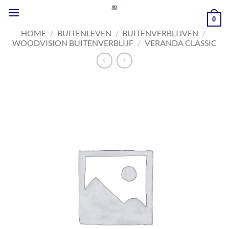
Ga
naar
0
inhoud
HOME
/
BUITENLEVEN
/
BUITENVERBLIJVEN
/
WOODVISION BUITENVERBLIJF
/
VERANDA CLASSIC