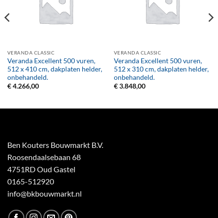
VERANDA CLASSIC
VERANDA CLASSIC
Veranda Excellent 500 vuren,
Veranda Excellent 500 vuren,
512 x 410 cm, dakplaten helder,
512 x 310 cm, dakplaten helder,
onbehandeld.
onbehandeld.
€
4.266,00
€
3.848,00
Ben Kouters Bouwmarkt B.V.
Roosendaalsebaan 68
4751RD Oud Gastel
0165-512920
info@bkbouwmarkt.nl