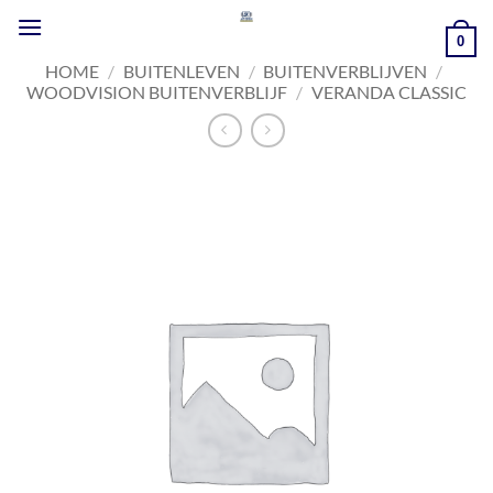
Ga
naar
0
inhoud
HOME
/
BUITENLEVEN
/
BUITENVERBLIJVEN
/
WOODVISION BUITENVERBLIJF
/
VERANDA CLASSIC