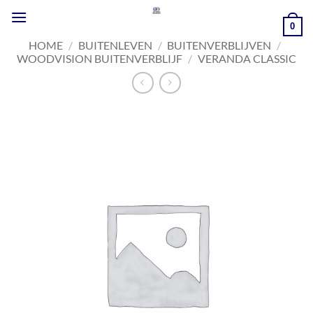
Ga
naar
0
inhoud
HOME
/
BUITENLEVEN
/
BUITENVERBLIJVEN
/
WOODVISION BUITENVERBLIJF
/
VERANDA CLASSIC