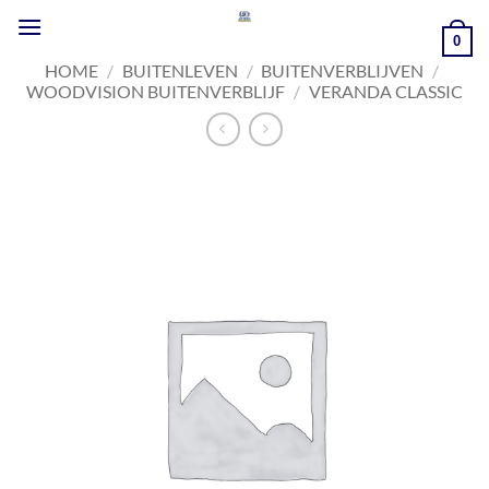
Ga
naar
0
inhoud
HOME
/
BUITENLEVEN
/
BUITENVERBLIJVEN
/
WOODVISION BUITENVERBLIJF
/
VERANDA CLASSIC