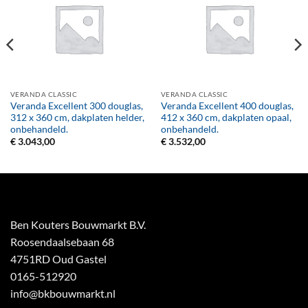
VERANDA CLASSIC
VERANDA CLASSIC
Veranda Excellent 300 douglas,
Veranda Excellent 400 douglas,
312 x 360 cm, dakplaten helder,
412 x 360 cm, dakplaten opaal,
onbehandeld.
onbehandeld.
€
3.043,00
€
3.532,00
Ben Kouters Bouwmarkt B.V.
Roosendaalsebaan 68
4751RD Oud Gastel
0165-512920
info@bkbouwmarkt.nl