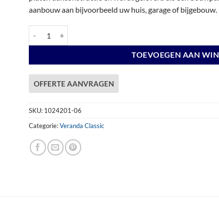
aanbouw aan bijvoorbeeld uw huis, garage of bijgebouw.
Veranda Excellent 500 vuren, 512 x 310 cm, dakplaten helder, a
TOEVOEGEN AAN WI
OFFERTE AANVRAGEN
SKU:
1024201-06
Categorie:
Veranda Classic