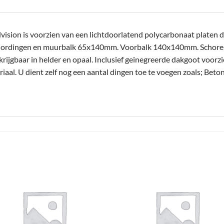
sion is voorzien van een lichtdoorlatend polycarbonaat platen da
Gordingen en muurbalk 65x140mm. Voorbalk 140x140mm. Schor
jgbaar in helder en opaal. Inclusief geinegreerde dakgoot voorzi
aal. U dient zelf nog een aantal dingen toe te voegen zoals; Beto