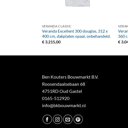
+
+
VERANDA CLASSIC
VERAN
400 vuren, 412 x 310
Veranda Excellent 300 douglas, 312 x
Veran
er, onbehandeld.
400 cm, dakplaten opaal, onbehandeld.
360 c
€
3.215,00
€
3.0
Ben Kouters Bouwmarkt B.V.
Roosendaalsebaan 68
4751RD Oud Gastel
0165-512920
info@bkbouwmarkt.nl