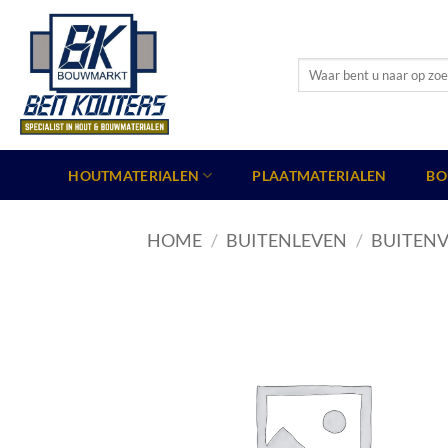
Ga
naar
inhoud
Zoeken
naar:
HOUTMATERIALEN
PLAATMATERIALEN
BO
HOME
/
BUITENLEVEN
/
BUITENV