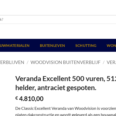
UWMATERIALEN
BUITENLEVEN
SCHUTTING
WON
ERBLIJVEN
/
WOODVISION BUITENVERBLIJF
/
VER
Veranda Excellent 500 vuren, 51
helder, antraciet gespoten.
4.810,00
€
De Classic Excellent Veranda van Woodvision is voorzie
platen dakconstructie en wordt geleverd als een bouwpakk