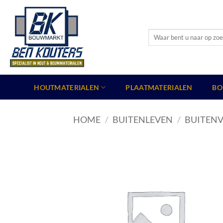
Ga
naar
inhoud
Zoeken
naar:
HOUTMATERIALEN
PLAATMATERIALEN
BO
HOME
/
BUITENLEVEN
/
BUITENV