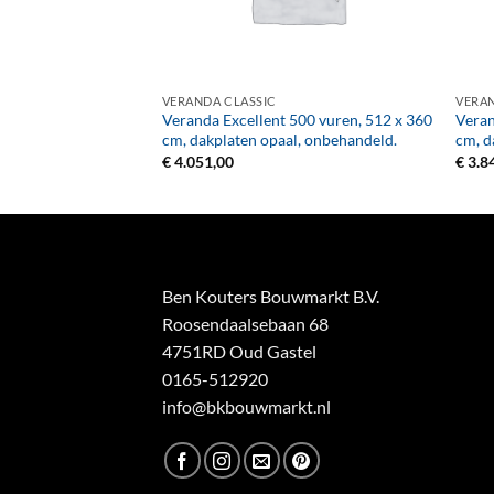
+
+
VERANDA CLASSIC
VERAN
300 vuren, 312 x 400
Veranda Excellent 500 vuren, 512 x 360
Veran
l, onbehandeld.
cm, dakplaten opaal, onbehandeld.
cm, d
€
4.051,00
€
3.8
Ben Kouters Bouwmarkt B.V.
Roosendaalsebaan 68
4751RD Oud Gastel
0165-512920
info@bkbouwmarkt.nl