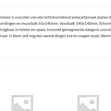
sion is voorzien van een lichtdoorlatend polycarbonaat platen da
Gordingen en muurbalk 65x140mm. Voorbalk 140x140mm. Schor
jgbaar in helder en opaal. Inclusief geinegreerde dakgoot voorzi
aal. U dient zelf nog een aantal dingen toe te voegen zoals; Beto