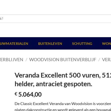
UWMATERIALEN
BUITENLEVEN
SCHUTTING
WON
ERBLIJVEN
/
WOODVISION BUITENVERBLIJF
/
VER
Veranda Excellent 500 vuren, 51
helder, antraciet gespoten.
5.064,00
€
De Classic Excellent Veranda van Woodvision is voorzie
platen dakconstructie en wordt geleverd als een bouwpakk