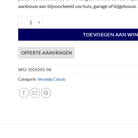
aanbouw aan bijvoorbeeld uw huis, garage of bijgebouw.
Veranda Excellent 500 vuren, 512 x 360 cm, dakplaten helder, a
TOEVOEGEN AAN WI
OFFERTE AANVRAGEN
SKU:
1024205-06
Categorie:
Veranda Classic