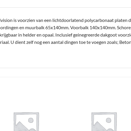
sion is voorzien van een lichtdoorlatend polycarbonaat platen da
Gordingen en muurbalk 65x140mm. Voorbalk 140x140mm. Schor
jgbaar in helder en opaal. Inclusief geinegreerde dakgoot voorzi
aal. U dient zelf nog een aantal dingen toe te voegen zoals; Beto