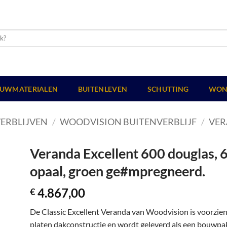
UWMATERIALEN
BUITENLEVEN
SCHUTTING
WON
ERBLIJVEN
/
WOODVISION BUITENVERBLIJF
/
VER
Veranda Excellent 600 douglas, 
opaal, groen ge#mpregneerd.
4.867,00
€
De Classic Excellent Veranda van Woodvision is voorzie
platen dakconstructie en wordt geleverd als een bouwpakk