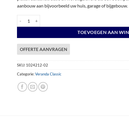
aanbouw aan bijvoorbeeld uw huis, garage of bijgebouw.
Veranda Excellent 600 douglas, 612 x 310 cm, dakplaten opaal
TOEVOEGEN AAN WI
OFFERTE AANVRAGEN
SKU:
1024212-02
Categorie:
Veranda Classic