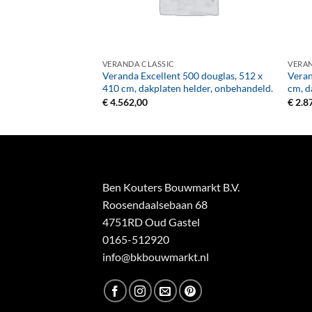
+
+
VERANDA CLASSIC
VERAN
300 vuren, 312 x 400
Veranda Excellent 500 douglas, 512 x
Veran
l, onbehandeld.
410 cm, dakplaten helder, onbehandeld.
cm, d
€
4.562,00
€
2.8
Ben Kouters Bouwmarkt B.V.
Roosendaalsebaan 68
4751RD Oud Gastel
0165-512920
info@bkbouwmarkt.nl