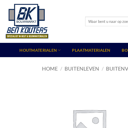
Ga
naar
inhoud
Zoeken
naar:
HOUTMATERIALEN
PLAATMATERIALEN
BO
HOME
/
BUITENLEVEN
/
BUITENV