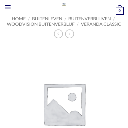
Ga
naar
0
inhoud
HOME
/
BUITENLEVEN
/
BUITENVERBLIJVEN
/
WOODVISION BUITENVERBLIJF
/
VERANDA CLASSIC