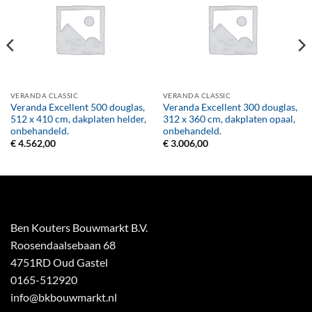
VERANDA CLASSIC
VERANDA CLASSIC
Veranda Excellent 500 douglas,
Veranda Excellent 300 douglas,
512 x 410 cm, dakplaten helder,
312 x 360 cm, dakplaten opaal,
onbehandeld.
onbehandeld.
€
4.562,00
€
3.006,00
Ben Kouters Bouwmarkt B.V.
Roosendaalsebaan 68
4751RD Oud Gastel
0165-512920
info@bkbouwmarkt.nl