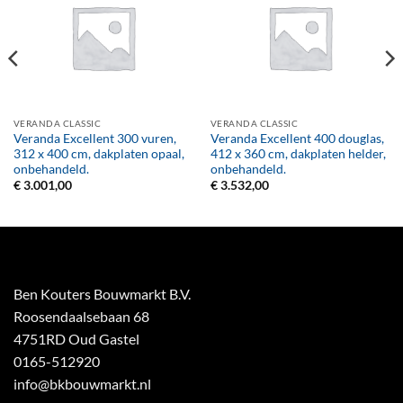
VERANDA CLASSIC
VERANDA CLASSIC
Veranda Excellent 300 vuren,
Veranda Excellent 400 douglas,
312 x 400 cm, dakplaten opaal,
412 x 360 cm, dakplaten helder,
onbehandeld.
onbehandeld.
€
3.001,00
€
3.532,00
Ben Kouters Bouwmarkt B.V.
Roosendaalsebaan 68
4751RD Oud Gastel
0165-512920
info@bkbouwmarkt.nl