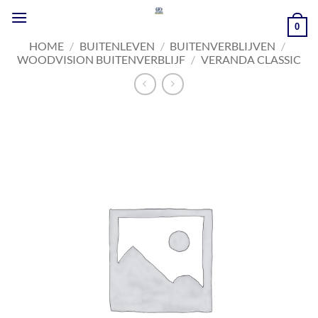
Ga
naar
0
inhoud
HOME
/
BUITENLEVEN
/
BUITENVERBLIJVEN
/
WOODVISION BUITENVERBLIJF
/
VERANDA CLASSIC