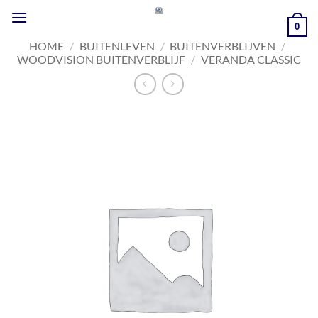
Ga
naar
0
inhoud
HOME
/
BUITENLEVEN
/
BUITENVERBLIJVEN
/
WOODVISION BUITENVERBLIJF
/
VERANDA CLASSIC