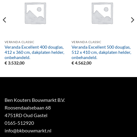
VERANDA CLASSIC
VERANDA CLASSIC
Veranda Excellent 400 douglas,
Veranda Excellent 500 douglas,
412 x 360 cm, dakplaten helder,
512 x 410 cm, dakplaten helder,
onbehandeld.
onbehandeld.
€
3.532,00
€
4.562,00
Ben Kouters Bouwmarkt B.V.
Roosendaalsebaan 68
4751RD Oud Gastel
0165-512920
info@bkbouwmarkt.nl