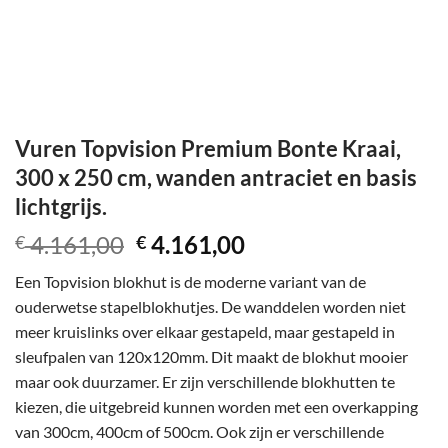
Vuren Topvision Premium Bonte Kraai,
300 x 250 cm, wanden antraciet en basis
lichtgrijs.
Oorspronkelijke
Huidige
4.161,00
4.161,00
€
€
prijs
prijs
Een Topvision blokhut is de moderne variant van de
was:
is:
ouderwetse stapelblokhutjes. De wanddelen worden niet
€ 4.161,00.
€ 4.161,00.
meer kruislinks over elkaar gestapeld, maar gestapeld in
sleufpalen van 120x120mm. Dit maakt de blokhut mooier
maar ook duurzamer. Er zijn verschillende blokhutten te
kiezen, die uitgebreid kunnen worden met een overkapping
van 300cm, 400cm of 500cm. Ook zijn er verschillende