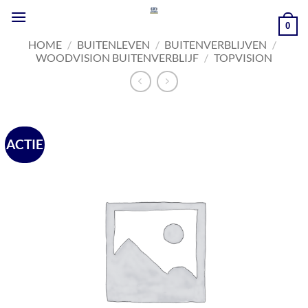
Ga
naar
0
inhoud
HOME
/
BUITENLEVEN
/
BUITENVERBLIJVEN
/
WOODVISION BUITENVERBLIJF
/
TOPVISION
ACTIE