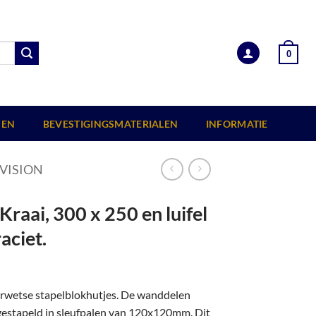
0
EN
BEVESTIGINGSMATERIALEN
INFORMATIE
VISION
raai, 300 x 250 en luifel
aciet.
erwetse stapelblokhutjes. De wanddelen
 gestapeld in sleufpalen van 120x120mm. Dit