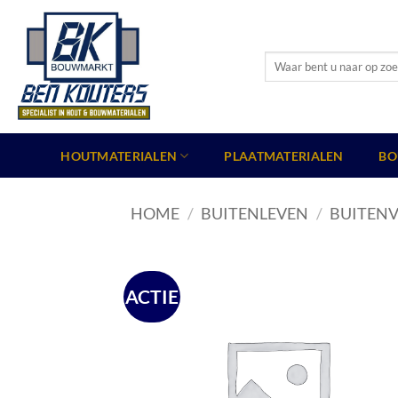
Ga
naar
inhoud
Zoeken
naar:
HOUTMATERIALEN
PLAATMATERIALEN
BO
HOME
/
BUITENLEVEN
/
BUITENV
ACTIE