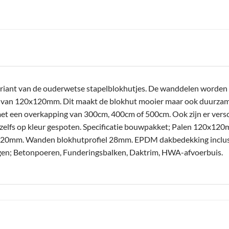
riant van de ouderwetse stapelblokhutjes. De wanddelen worden n
n van 120x120mm. Dit maakt de blokhut mooier maar ook duurzamer
et een overkapping van 300cm, 400cm of 500cm. Ook zijn er versc
zelfs op kleur gespoten. Specificatie bouwpakket; Palen 120x1
0mm. Wanden blokhutprofiel 28mm. EPDM dakbedekking inclusief
oegen; Betonpoeren, Funderingsbalken, Daktrim, HWA-afvoerbuis.