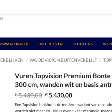
UWMATERIALEN
BUITENLEVEN
SCHUTTING
WON
ERBLIJVEN
/
WOODVISION BUITENVERBLIJF
/
TOP
Vuren Topvision Premium Bonte K
300 cm, wanden wit en basis antr
Oorspronkelijke
Huidige
5.430,00
5.430,00
€
€
prijs
prijs
Een Topvision blokhut is de moderne variant van de oud
was:
is:
worden niet meer kruislinks over elkaar gestapeld, maar