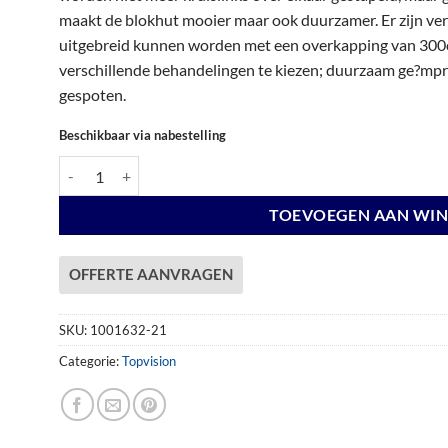
€ 5.430,00.
€ 5.430,00.
maakt de blokhut mooier maar ook duurzamer. Er zijn vers
uitgebreid kunnen worden met een overkapping van 300c
verschillende behandelingen te kiezen; duurzaam ge?mpre
gespoten.
Beschikbaar via nabestelling
Vuren Topvision Premium Bonte Kraai, 300 x 250 en luifel 300 
TOEVOEGEN AAN WI
OFFERTE AANVRAGEN
SKU:
1001632-21
Categorie:
Topvision