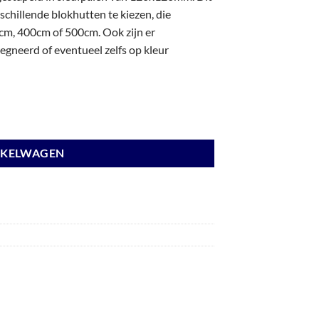
chillende blokhutten te kiezen, die
m, 400cm of 500cm. Ook zijn er
gneerd of eventueel zelfs op kleur
cm, wanden wit en basis antraciet. aantal
NKELWAGEN