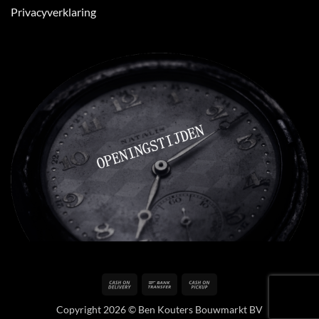
Privacyverklaring
Cash
Bank
Cash
On
Transfer
on
Copyright 2026 © Ben Kouters Bouwmarkt BV
Delivery
Pickup