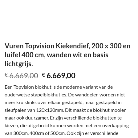
Vuren Topvision Kiekendief, 200 x 300 en
luifel 400 cm, wanden wit en basis
lichtgrijs.
Oorspronkelijke
Huidige
6.669,00
6.669,00
€
€
prijs
prijs
Een Topvision blokhut is de moderne variant van de
was:
is:
ouderwetse stapelblokhutjes. De wanddelen worden niet
€ 6.669,00.
€ 6.669,00.
meer kruislinks over elkaar gestapeld, maar gestapeld in
sleufpalen van 120x120mm. Dit maakt de blokhut mooier
maar ook duurzamer. Er zijn verschillende blokhutten te
kiezen, die uitgebreid kunnen worden met een overkapping
van 300cm, 400cm of 500cm. Ook zijn er verschillende