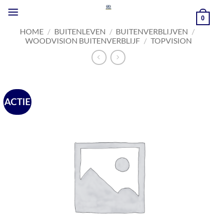
Ga
naar
0
inhoud
HOME
/
BUITENLEVEN
/
BUITENVERBLIJVEN
/
WOODVISION BUITENVERBLIJF
/
TOPVISION
ACTIE