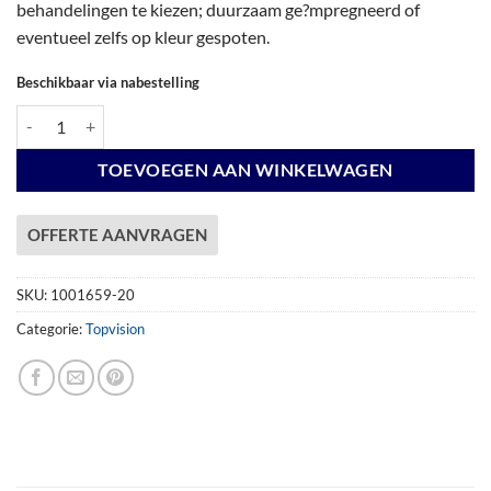
behandelingen te kiezen; duurzaam ge?mpregneerd of
eventueel zelfs op kleur gespoten.
Beschikbaar via nabestelling
Vuren Topvision Kiekendief, 200 x 300 en luifel 400 cm, wanden wit en b
TOEVOEGEN AAN WINKELWAGEN
OFFERTE AANVRAGEN
SKU:
1001659-20
Categorie:
Topvision