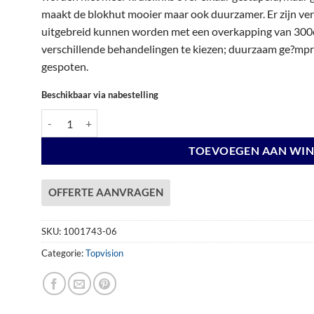
€ 5.097,00.
€ 5.097,00.
maakt de blokhut mooier maar ook duurzamer. Er zijn vers
uitgebreid kunnen worden met een overkapping van 300c
verschillende behandelingen te kiezen; duurzaam ge?mpre
gespoten.
Beschikbaar via nabestelling
Vuren Topvision Premium Kievit, 400 x 300 cm, antraciet gespo
TOEVOEGEN AAN WI
OFFERTE AANVRAGEN
SKU:
1001743-06
Categorie:
Topvision