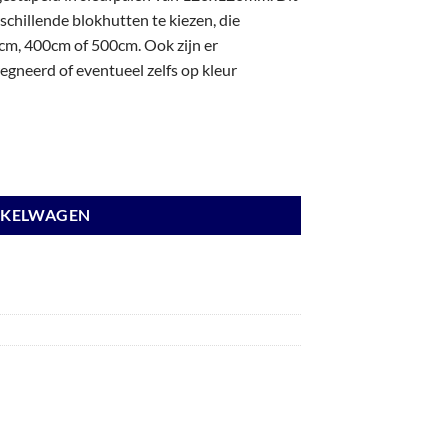
chillende blokhutten te kiezen, die
m, 400cm of 500cm. Ook zijn er
gneerd of eventueel zelfs op kleur
ten. aantal
NKELWAGEN