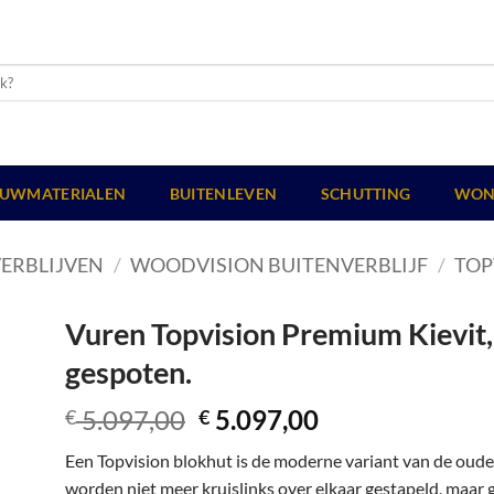
UWMATERIALEN
BUITENLEVEN
SCHUTTING
WON
ERBLIJVEN
/
WOODVISION BUITENVERBLIJF
/
TOP
Vuren Topvision Premium Kievit,
gespoten.
Oorspronkelijke
Huidige
5.097,00
5.097,00
€
€
prijs
prijs
Een Topvision blokhut is de moderne variant van de oud
was:
is:
worden niet meer kruislinks over elkaar gestapeld, maar