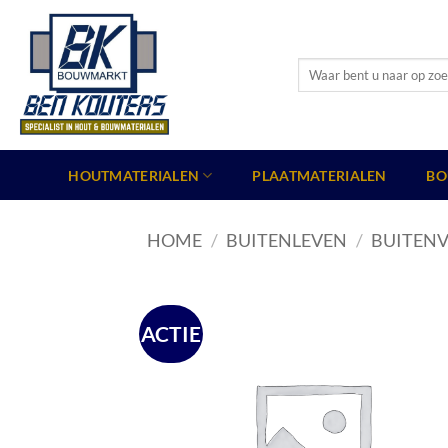
Ga
naar
inhoud
Zoeken
naar:
HOUTMATERIALEN
PLAATMATERIALEN
BO
HOME
/
BUITENLEVEN
/
BUITENV
ACTIE