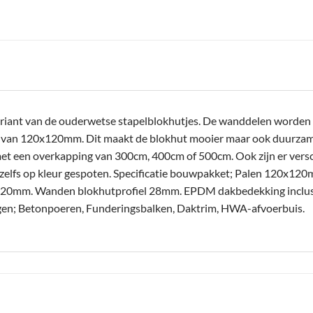
riant van de ouderwetse stapelblokhutjes. De wanddelen worden n
n van 120x120mm. Dit maakt de blokhut mooier maar ook duurzamer
et een overkapping van 300cm, 400cm of 500cm. Ook zijn er versc
zelfs op kleur gespoten. Specificatie bouwpakket; Palen 120x1
0mm. Wanden blokhutprofiel 28mm. EPDM dakbedekking inclusief
oegen; Betonpoeren, Funderingsbalken, Daktrim, HWA-afvoerbuis.