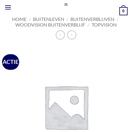
Ga
naar
0
inhoud
HOME
/
BUITENLEVEN
/
BUITENVERBLIJVEN
/
WOODVISION BUITENVERBLIJF
/
TOPVISION
ACTIE