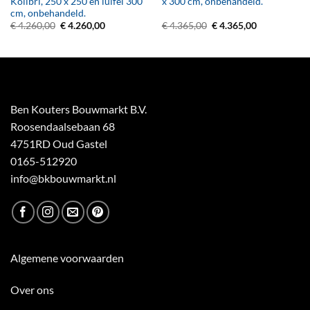
Kolibri, 250 x 250 en luifel 300
x 300 cm, onbehandeld.
cm, onbehandeld.
Oorspronkelijke
Huidige
Oorspronkelijke
Huidige
€
4.260,00
€
4.260,00
€
4.365,00
€
4.365,00
prijs
prijs
prijs
prijs
was:
is:
was:
is:
€ 4.260,00.
€ 4.260,00.
€ 4.365,00.
€ 4.365,00.
Ben Kouters Bouwmarkt B.V.
Roosendaalsebaan 68
4751RD Oud Gastel
0165-512920
info@bkbouwmarkt.nl
Algemene voorwaarden
Over ons