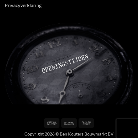
Privacyverklaring
Cash
Bank
Cash
On
Transfer
on
Copyright 2026 © Ben Kouters Bouwmarkt BV
Delivery
Pickup