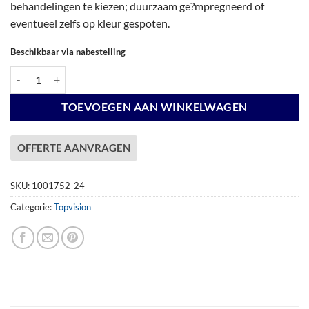
behandelingen te kiezen; duurzaam ge?mpregneerd of
eventueel zelfs op kleur gespoten.
Beschikbaar via nabestelling
Vuren Topvision Premium Kievit, 400 x 300 en luifel 500 cm, wanden an
TOEVOEGEN AAN WINKELWAGEN
OFFERTE AANVRAGEN
SKU:
1001752-24
Categorie:
Topvision