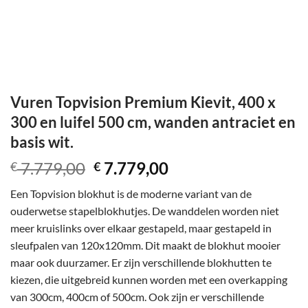
Vuren Topvision Premium Kievit, 400 x
300 en luifel 500 cm, wanden antraciet en
basis wit.
Oorspronkelijke
Huidige
7.779,00
7.779,00
€
€
prijs
prijs
Een Topvision blokhut is de moderne variant van de
was:
is:
ouderwetse stapelblokhutjes. De wanddelen worden niet
€ 7.779,00.
€ 7.779,00.
meer kruislinks over elkaar gestapeld, maar gestapeld in
sleufpalen van 120x120mm. Dit maakt de blokhut mooier
maar ook duurzamer. Er zijn verschillende blokhutten te
kiezen, die uitgebreid kunnen worden met een overkapping
van 300cm, 400cm of 500cm. Ook zijn er verschillende