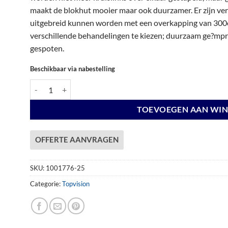
€ 5.325,00.
€ 5.325,00.
maakt de blokhut mooier maar ook duurzamer. Er zijn vers
uitgebreid kunnen worden met een overkapping van 300c
verschillende behandelingen te kiezen; duurzaam ge?mpre
gespoten.
Beschikbaar via nabestelling
Vuren Topvision Premium Kolibri, 250 x 250 en luifel 300 cm, wa
TOEVOEGEN AAN WI
OFFERTE AANVRAGEN
SKU:
1001776-25
Categorie:
Topvision