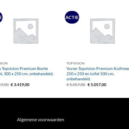
E
ACTIE
+
SION
TOPVISION
 Topvision Premium Bonte
Vuren Topvision Premium Kuifmee
t, 300 x 250 cm, onbehandeld.
250 x 250 en luifel 500 cm,
onbehandeld.
Oorspronkelijke
Huidige
Oorspronkelijke
Huidige
19,00
€
3.419,00
€
5.057,00
€
5.057,00
prijs
prijs
prijs
prijs
was:
is:
was:
is:
€ 3.419,00.
€ 3.419,00.
€ 5.057,00.
€ 5.057,00.
Algemene voorwaarden