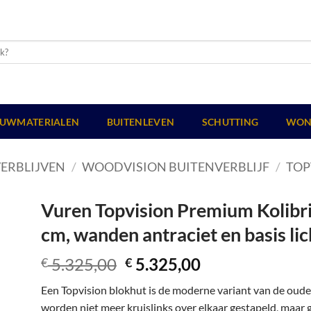
UWMATERIALEN
BUITENLEVEN
SCHUTTING
WON
ERBLIJVEN
/
WOODVISION BUITENVERBLIJF
/
TOP
Vuren Topvision Premium Kolibri,
cm, wanden antraciet en basis lich
Oorspronkelijke
Huidige
5.325,00
5.325,00
€
€
prijs
prijs
Een Topvision blokhut is de moderne variant van de oud
was:
is:
worden niet meer kruislinks over elkaar gestapeld, maar