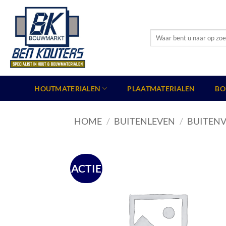
Ga
naar
inhoud
Zoeken
naar:
HOUTMATERIALEN
PLAATMATERIALEN
BO
HOME
/
BUITENLEVEN
/
BUITENV
ACTIE