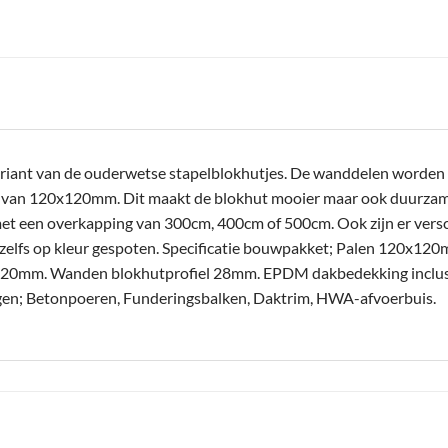
riant van de ouderwetse stapelblokhutjes. De wanddelen worden n
n van 120x120mm. Dit maakt de blokhut mooier maar ook duurzamer
et een overkapping van 300cm, 400cm of 500cm. Ook zijn er versc
zelfs op kleur gespoten. Specificatie bouwpakket; Palen 120x1
0mm. Wanden blokhutprofiel 28mm. EPDM dakbedekking inclusief
oegen; Betonpoeren, Funderingsbalken, Daktrim, HWA-afvoerbuis.