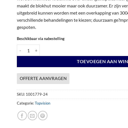
€ 5.897,00.
€ 5.897,00.
maakt de blokhut mooier maar ook duurzamer. Er zijn vers
uitgebreid kunnen worden met een overkapping van 300c
verschillende behandelingen te kiezen; duurzaam ge?mpre
gespoten.
Beschikbaar via nabestelling
Vuren Topvision Premium Kolibri, 250 x 250 en luifel 400 cm, w
TOEVOEGEN AAN WI
OFFERTE AANVRAGEN
SKU:
1001779-24
Categorie:
Topvision