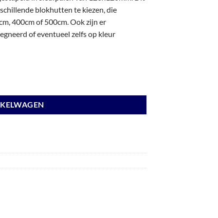
chillende blokhutten te kiezen, die
m, 400cm of 500cm. Ook zijn er
gneerd of eventueel zelfs op kleur
anden antraciet en basis wit. aantal
NKELWAGEN