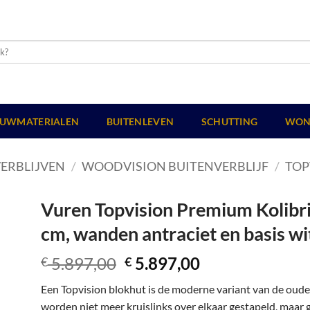
UWMATERIALEN
BUITENLEVEN
SCHUTTING
WON
ERBLIJVEN
/
WOODVISION BUITENVERBLIJF
/
TOP
Vuren Topvision Premium Kolibri,
cm, wanden antraciet en basis wi
Oorspronkelijke
Huidige
5.897,00
5.897,00
€
€
prijs
prijs
Een Topvision blokhut is de moderne variant van de oud
was:
is:
worden niet meer kruislinks over elkaar gestapeld, maar