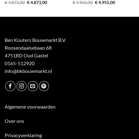
Oorspronkelijke
Huidige
Oorspronkelijke
Huidige
€
4.871,00
€
4.871,00
€
4.955,00
€
4.955,00
prijs
prijs
prijs
prijs
was:
is:
was:
is:
€ 4.871,00.
€ 4.871,00.
€ 4.955,00.
€ 4.955,00.
Ben Kouters Bouwmarkt B.V.
Roosendaalsebaan 68
4751RD Oud Gastel
0165-512920
info@bkbouwmarkt.nl
Algemene voorwaarden
Over ons
Privacyverklaring