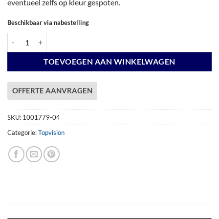
eventueel zelfs op kleur gespoten.
Beschikbaar via nabestelling
Vuren Topvision Premium Kolibri, 250 x 250 en luifel 400 cm, wit gesp
TOEVOEGEN AAN WINKELWAGEN
OFFERTE AANVRAGEN
SKU:
1001779-04
Categorie:
Topvision