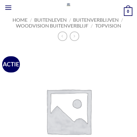
Ga
naar
0
inhoud
HOME
/
BUITENLEVEN
/
BUITENVERBLIJVEN
/
WOODVISION BUITENVERBLIJF
/
TOPVISION
ACTIE