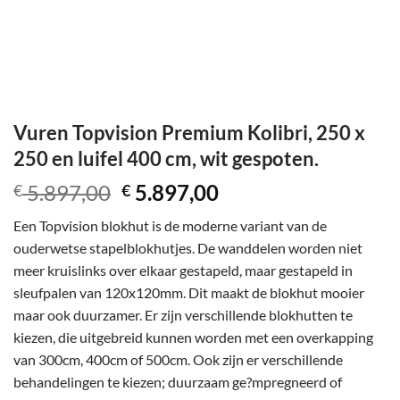
Vuren Topvision Premium Kolibri, 250 x
250 en luifel 400 cm, wit gespoten.
Oorspronkelijke
Huidige
5.897,00
5.897,00
€
€
prijs
prijs
Een Topvision blokhut is de moderne variant van de
was:
is:
ouderwetse stapelblokhutjes. De wanddelen worden niet
€ 5.897,00.
€ 5.897,00.
meer kruislinks over elkaar gestapeld, maar gestapeld in
sleufpalen van 120x120mm. Dit maakt de blokhut mooier
maar ook duurzamer. Er zijn verschillende blokhutten te
kiezen, die uitgebreid kunnen worden met een overkapping
van 300cm, 400cm of 500cm. Ook zijn er verschillende
behandelingen te kiezen; duurzaam ge?mpregneerd of