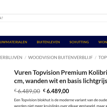
UWMATERIALEN
BUITENLEVEN
SCHUTTING
WON
ERBLIJVEN
/
WOODVISION BUITENVERBLIJF
/
TOP
Vuren Topvision Premium Kolibri,
cm, wanden wit en basis lichtgrijs
Oorspronkelijke
Huidige
6.489,00
6.489,00
€
€
prijs
prijs
Een Topvision blokhut is de moderne variant van de oud
was:
is:
worden niet meer kruislinks over elkaar gestapeld, maar