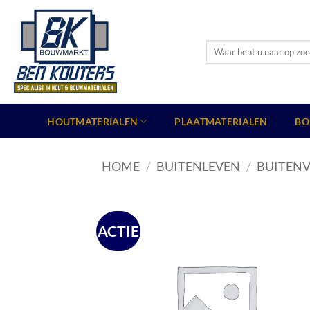
Ga
naar
inhoud
Zoeken
naar:
HOUTMATERIALEN
PLAATMATERIALEN
BO
HOME
/
BUITENLEVEN
/
BUITENV
ACTIE