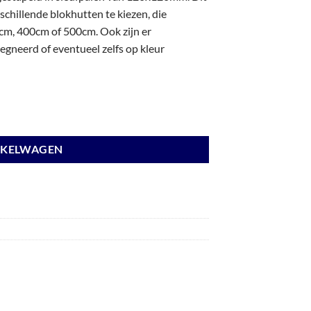
chillende blokhutten te kiezen, die
m, 400cm of 500cm. Ook zijn er
gneerd of eventueel zelfs op kleur
nden wit en basis lichtgrijs. aantal
NKELWAGEN