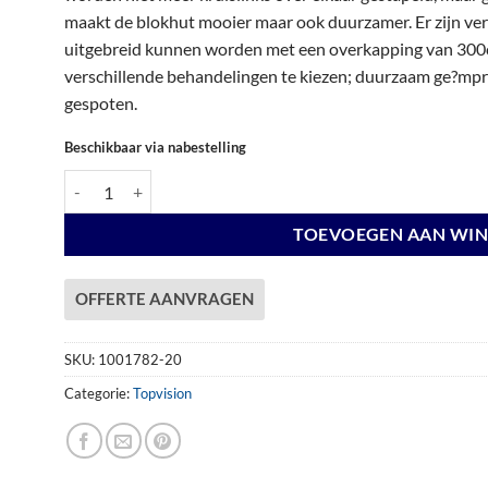
€ 6.489,00.
€ 6.489,00.
maakt de blokhut mooier maar ook duurzamer. Er zijn vers
uitgebreid kunnen worden met een overkapping van 300c
verschillende behandelingen te kiezen; duurzaam ge?mpre
gespoten.
Beschikbaar via nabestelling
Vuren Topvision Premium Kolibri, 250 x 250 en luifel 500 cm, wa
TOEVOEGEN AAN WI
OFFERTE AANVRAGEN
SKU:
1001782-20
Categorie:
Topvision