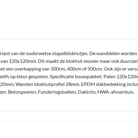
riant van de ouderwetse stapelblokhutjes. De wanddelen worden n
n van 120x120mm. Dit maakt de blokhut mooier maar ook duurzamer
et een overkapping van 300cm, 400cm of 500cm. Ook zijn er versc
zelfs op kleur gespoten. Specificatie bouwpakket; Palen 120x1
0mm. Wanden blokhutprofiel 28mm. EPDM dakbedekking inclusief
oegen; Betonpoeren, Funderingsbalken, Daktrim, HWA-afvoerbuis.