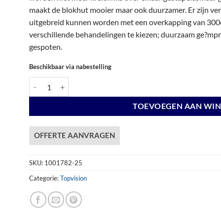
€ 6.489,00.
€ 6.489,00.
maakt de blokhut mooier maar ook duurzamer. Er zijn vers
uitgebreid kunnen worden met een overkapping van 300c
verschillende behandelingen te kiezen; duurzaam ge?mpre
gespoten.
Beschikbaar via nabestelling
Vuren Topvision Premium Kolibri, 250 x 250 en luifel 500 cm, wa
TOEVOEGEN AAN WI
OFFERTE AANVRAGEN
SKU:
1001782-25
Categorie:
Topvision