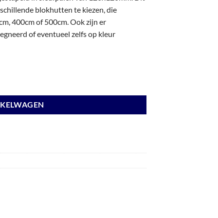
chillende blokhutten te kiezen, die
m, 400cm of 500cm. Ook zijn er
gneerd of eventueel zelfs op kleur
nden antraciet en basis lichtgrijs. aantal
NKELWAGEN