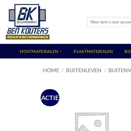
Ga
naar
inhoud
Zoeken
naar:
HOUTMATERIALEN
PLAATMATERIALEN
BO
HOME
/
BUITENLEVEN
/
BUITENV
ACTIE