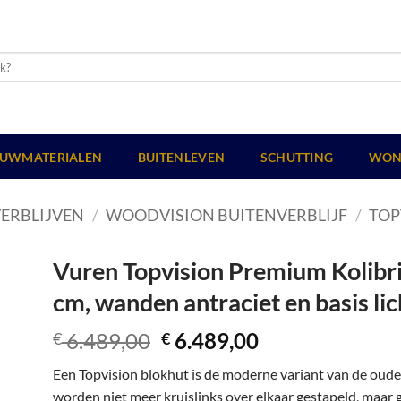
UWMATERIALEN
BUITENLEVEN
SCHUTTING
WON
ERBLIJVEN
/
WOODVISION BUITENVERBLIJF
/
TOP
Vuren Topvision Premium Kolibri,
cm, wanden antraciet en basis lich
Oorspronkelijke
Huidige
6.489,00
6.489,00
€
€
prijs
prijs
Een Topvision blokhut is de moderne variant van de oud
was:
is:
worden niet meer kruislinks over elkaar gestapeld, maar