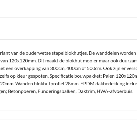
riant van de ouderwetse stapelblokhutjes. De wanddelen worden n
n van 120x120mm. Dit maakt de blokhut mooier maar ook duurzamer
et een overkapping van 300cm, 400cm of 500cm. Ook zijn er versc
zelfs op kleur gespoten. Specificatie bouwpakket; Palen 120x1
0mm. Wanden blokhutprofiel 28mm. EPDM dakbedekking inclusief
oegen; Betonpoeren, Funderingsbalken, Daktrim, HWA-afvoerbuis.