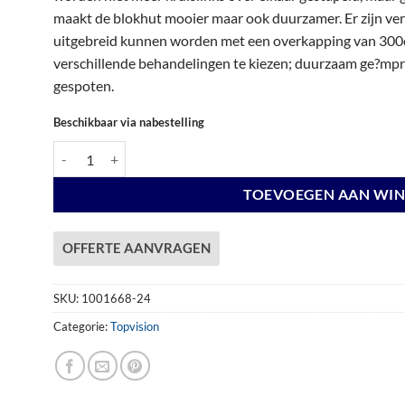
€ 5.157,00.
€ 5.157,00.
maakt de blokhut mooier maar ook duurzamer. Er zijn vers
uitgebreid kunnen worden met een overkapping van 300c
verschillende behandelingen te kiezen; duurzaam ge?mpre
gespoten.
Beschikbaar via nabestelling
Vuren Topvision Premium Kuifmees, 250 x 250 en luifel 300 cm,
TOEVOEGEN AAN WI
OFFERTE AANVRAGEN
SKU:
1001668-24
Categorie:
Topvision