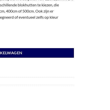
chillende blokhutten te kiezen, die
m, 400cm of 500cm. Ook zijn er
gneerd of eventueel zelfs op kleur
 wanden antraciet en basis wit. aantal
NKELWAGEN