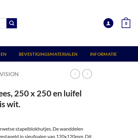
0
EN
BEVESTIGINGSMATERIALEN
INFORMATIE
VISION
s, 250 x 250 en luifel
s wit.
erwetse stapelblokhutjes. De wanddelen
 gestapeld in sleufpalen van 120x120mm. Dit