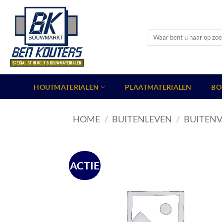
Ga
naar
inhoud
Zoeken
naar:
HOUTMATERIALEN
PLAATMATERIALEN
BO
HOME
/
BUITENLEVEN
/
BUITENV
ACTIE