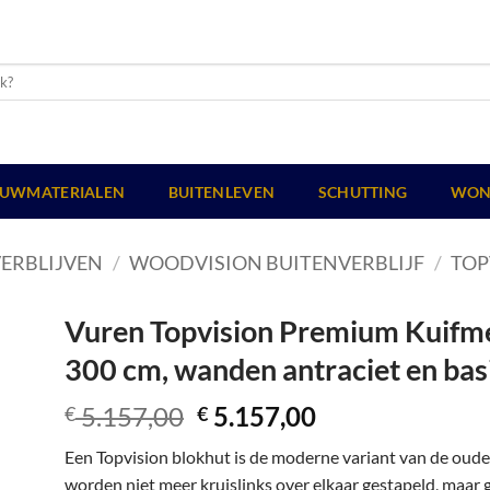
UWMATERIALEN
BUITENLEVEN
SCHUTTING
WON
ERBLIJVEN
/
WOODVISION BUITENVERBLIJF
/
TOP
Vuren Topvision Premium Kuifmee
300 cm, wanden antraciet en basi
Oorspronkelijke
Huidige
5.157,00
5.157,00
€
€
prijs
prijs
Een Topvision blokhut is de moderne variant van de oud
was:
is:
worden niet meer kruislinks over elkaar gestapeld, maar