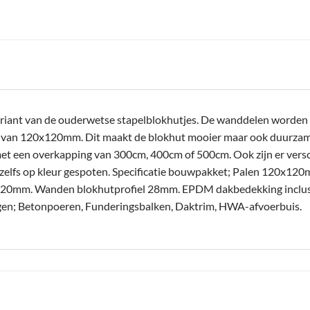
riant van de ouderwetse stapelblokhutjes. De wanddelen worden n
n van 120x120mm. Dit maakt de blokhut mooier maar ook duurzamer
et een overkapping van 300cm, 400cm of 500cm. Ook zijn er versc
zelfs op kleur gespoten. Specificatie bouwpakket; Palen 120x1
0mm. Wanden blokhutprofiel 28mm. EPDM dakbedekking inclusief
oegen; Betonpoeren, Funderingsbalken, Daktrim, HWA-afvoerbuis.