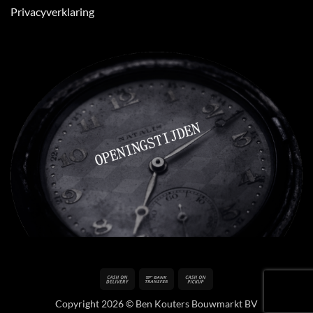
Privacyverklaring
Cash
Bank
Cash
On
Transfer
on
Copyright 2026 © Ben Kouters Bouwmarkt BV
Delivery
Pickup