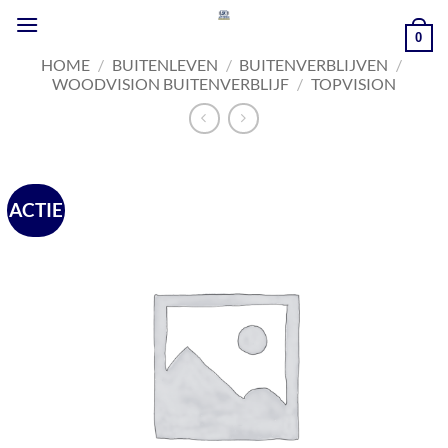
Ga
naar
0
inhoud
HOME
/
BUITENLEVEN
/
BUITENVERBLIJVEN
/
WOODVISION BUITENVERBLIJF
/
TOPVISION
ACTIE