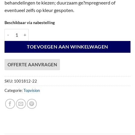
behandelingen te kiezen; duurzaam ge?mpregneerd of
eventueel zelfs op kleur gespoten.
Beschikbaar via nabestelling
Vuren Topvision Tapuit, 300 x 300 en luifel 300 cm, wanden lichtgrijs e
TOEVOEGEN AAN WINKELWAGEN
OFFERTE AANVRAGEN
SKU:
1001812-22
Categorie:
Topvision