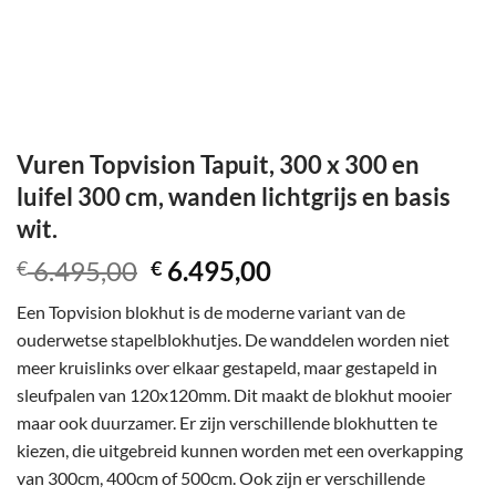
Vuren Topvision Tapuit, 300 x 300 en
luifel 300 cm, wanden lichtgrijs en basis
wit.
Oorspronkelijke
Huidige
6.495,00
6.495,00
€
€
prijs
prijs
Een Topvision blokhut is de moderne variant van de
was:
is:
ouderwetse stapelblokhutjes. De wanddelen worden niet
€ 6.495,00.
€ 6.495,00.
meer kruislinks over elkaar gestapeld, maar gestapeld in
sleufpalen van 120x120mm. Dit maakt de blokhut mooier
maar ook duurzamer. Er zijn verschillende blokhutten te
kiezen, die uitgebreid kunnen worden met een overkapping
van 300cm, 400cm of 500cm. Ook zijn er verschillende