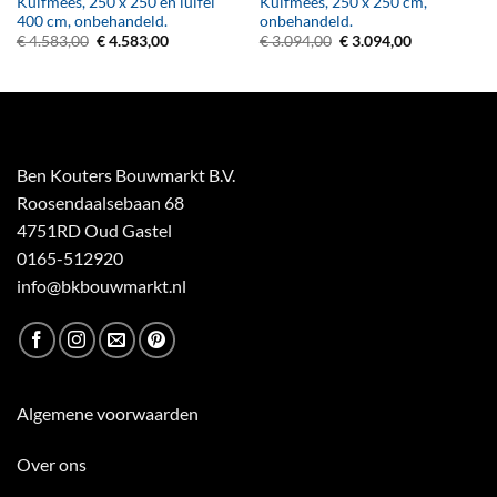
Kuifmees, 250 x 250 en luifel
Kuifmees, 250 x 250 cm,
400 cm, onbehandeld.
onbehandeld.
Oorspronkelijke
Huidige
Oorspronkelijke
Huidige
€
4.583,00
€
4.583,00
€
3.094,00
€
3.094,00
prijs
prijs
prijs
prijs
was:
is:
was:
is:
€ 4.583,00.
€ 4.583,00.
€ 3.094,00.
€ 3.094,00.
Ben Kouters Bouwmarkt B.V.
Roosendaalsebaan 68
4751RD Oud Gastel
0165-512920
info@bkbouwmarkt.nl
Algemene voorwaarden
Over ons