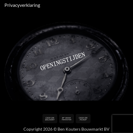
Privacyverklaring
Cash
Bank
Cash
On
Transfer
on
Copyright 2026 © Ben Kouters Bouwmarkt BV
Delivery
Pickup