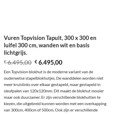
Vuren Topvision Tapuit, 300 x 300 en
luifel 300 cm, wanden wit en basis
lichtgrijs.
Oorspronkelijke
Huidige
6.495,00
6.495,00
€
€
prijs
prijs
Een Topvision blokhut is de moderne variant van de
was:
is:
ouderwetse stapelblokhutjes. De wanddelen worden niet
€ 6.495,00.
€ 6.495,00.
meer kruislinks over elkaar gestapeld, maar gestapeld in
sleufpalen van 120x120mm. Dit maakt de blokhut mooier
maar ook duurzamer. Er zijn verschillende blokhutten te
kiezen, die uitgebreid kunnen worden met een overkapping
van 300cm, 400cm of 500cm. Ook zijn er verschillende