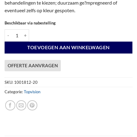
behandelingen te kiezen; duurzaam ge?mpregneerd of
eventueel zelfs op kleur gespoten.
Beschikbaar via nabestelling
Vuren Topvision Tapuit, 300 x 300 en luifel 300 cm, wanden wit en basis
TOEVOEGEN AAN WINKELWAGEN
OFFERTE AANVRAGEN
SKU:
1001812-20
Categorie:
Topvision