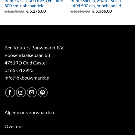
Bonte Kraai, 300 x 250 en luifel
Bonte Specht, 300 x 250 en
500 cm, onbehandeld.
luifel 500 cm, onbehandeld.
Oorspronkelijke
Huidige
Oorspronkelijke
Huidige
€
5.275,00
€
5.275,00
€
5.366,00
€
5.366,00
prijs
prijs
prijs
prijs
was:
is:
was:
is:
€ 5.275,00.
€ 5.275,00.
€ 5.366,00.
€ 5.366,00.
Ben Kouters Bouwmarkt B.V.
Roosendaalsebaan 68
4751RD Oud Gastel
0165-512920
info@bkbouwmarkt.nl
Algemene voorwaarden
Over ons