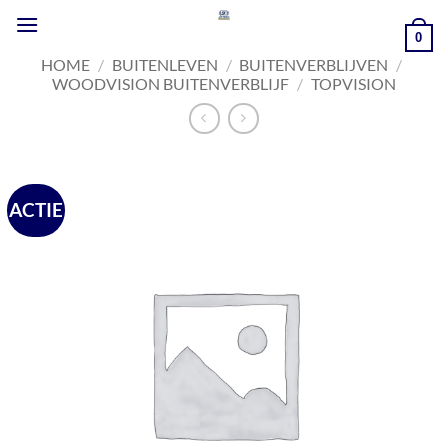
Ga
naar
0
inhoud
HOME
/
BUITENLEVEN
/
BUITENVERBLIJVEN
/
WOODVISION BUITENVERBLIJF
/
TOPVISION
ACTIE