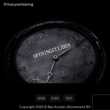
Privacyverklaring
Cash
Bank
Cash
On
Transfer
on
Copyright 2026 © Ben Kouters Bouwmarkt BV
Delivery
Pickup