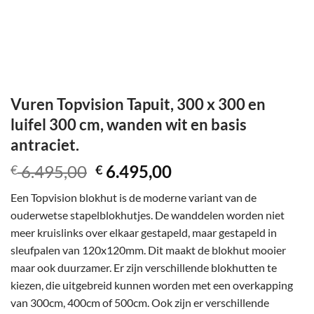
Vuren Topvision Tapuit, 300 x 300 en
luifel 300 cm, wanden wit en basis
antraciet.
Oorspronkelijke
Huidige
6.495,00
6.495,00
€
€
prijs
prijs
Een Topvision blokhut is de moderne variant van de
was:
is:
ouderwetse stapelblokhutjes. De wanddelen worden niet
€ 6.495,00.
€ 6.495,00.
meer kruislinks over elkaar gestapeld, maar gestapeld in
sleufpalen van 120x120mm. Dit maakt de blokhut mooier
maar ook duurzamer. Er zijn verschillende blokhutten te
kiezen, die uitgebreid kunnen worden met een overkapping
van 300cm, 400cm of 500cm. Ook zijn er verschillende