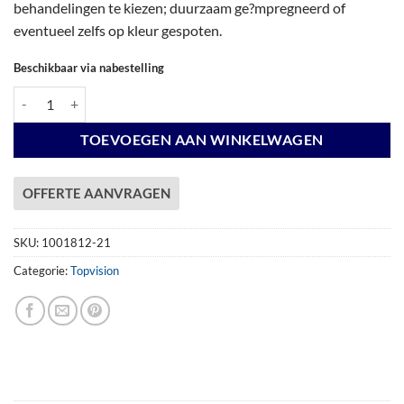
behandelingen te kiezen; duurzaam ge?mpregneerd of
eventueel zelfs op kleur gespoten.
Beschikbaar via nabestelling
Vuren Topvision Tapuit, 300 x 300 en luifel 300 cm, wanden wit en basi
TOEVOEGEN AAN WINKELWAGEN
OFFERTE AANVRAGEN
SKU:
1001812-21
Categorie:
Topvision