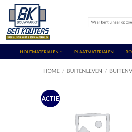
Ga
naar
inhoud
Zoeken
naar:
HOUTMATERIALEN
PLAATMATERIALEN
BO
HOME
/
BUITENLEVEN
/
BUITENV
ACTIE