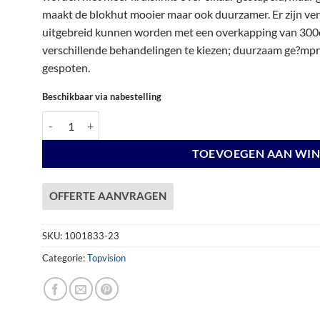
€ 6.725,00.
€ 6.725,00.
maakt de blokhut mooier maar ook duurzamer. Er zijn vers
uitgebreid kunnen worden met een overkapping van 300c
verschillende behandelingen te kiezen; duurzaam ge?mpre
gespoten.
Beschikbaar via nabestelling
Vuren Topvision Premium Zwaluw, 200 x 300 en luifel 500 cm, wa
TOEVOEGEN AAN WI
OFFERTE AANVRAGEN
SKU:
1001833-23
Categorie:
Topvision