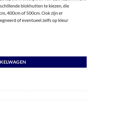
chillende blokhutten te kiezen, die
m, 400cm of 500cm. Ook zijn er
gneerd of eventueel zelfs op kleur
nden lichtgrijs en basis antraciet. aantal
NKELWAGEN