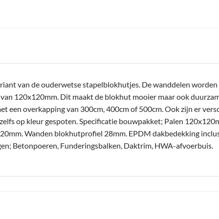
riant van de ouderwetse stapelblokhutjes. De wanddelen worden n
n van 120x120mm. Dit maakt de blokhut mooier maar ook duurzamer
et een overkapping van 300cm, 400cm of 500cm. Ook zijn er versc
zelfs op kleur gespoten. Specificatie bouwpakket; Palen 120x1
0mm. Wanden blokhutprofiel 28mm. EPDM dakbedekking inclusief
oegen; Betonpoeren, Funderingsbalken, Daktrim, HWA-afvoerbuis.