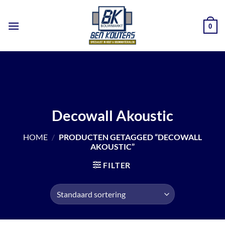
Ga
naar
0
inhoud
Decowall Akoustic
HOME
/
PRODUCTEN GETAGGED “DECOWALL
AKOUSTIC”
FILTER