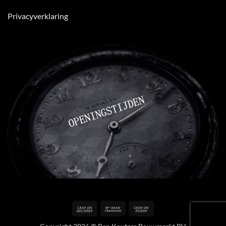
Privacyverklaring
Cash
Bank
Cash
On
Transfer
on