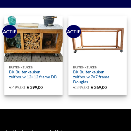
ACTIE
ACTIE
BUITENKEUKEN
BUITENKEUKEN
BK Buitenkeuken
BK Buitenkeuken
zelfbouw 12×12 frame DB
zelfbouw 7×7 frame
Douglas
Oorspronkelijke
Huidige
Oorspronkelijke
Huidige
€
499,00
€
399,00
€
349,00
€
269,00
prijs
prijs
prijs
prijs
was:
is:
was:
is:
€ 499,00.
€ 399,00.
€ 349,00.
€ 269,00.