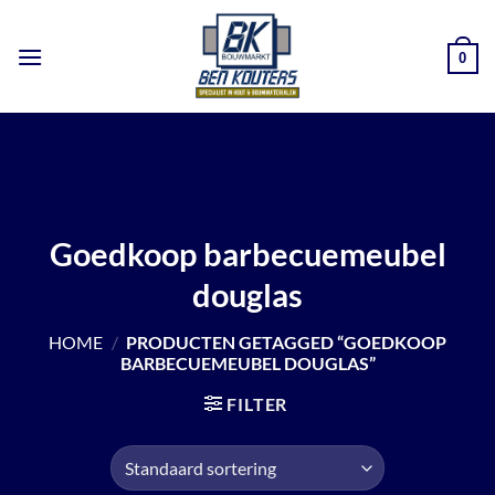
Ga
naar
0
inhoud
Goedkoop barbecuemeubel
douglas
HOME
/
PRODUCTEN GETAGGED “GOEDKOOP
BARBECUEMEUBEL DOUGLAS”
FILTER