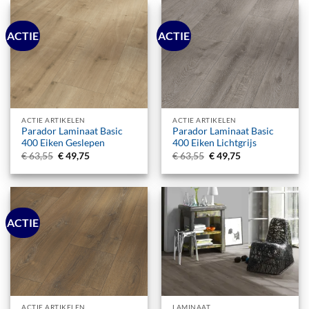
ACTIE
ACTIE
ACTIE ARTIKELEN
ACTIE ARTIKELEN
Parador Laminaat Basic
Parador Laminaat Basic
400 Eiken Geslepen
400 Eiken Lichtgrijs
Oorspronkelijke
Huidige
Oorspronkelijke
Huidige
€
63,55
€
49,75
€
63,55
€
49,75
prijs
prijs
prijs
prijs
was:
is:
was:
is:
€ 63,55.
€ 49,75.
€ 63,55.
€ 49,75.
ACTIE
ACTIE ARTIKELEN
LAMINAAT