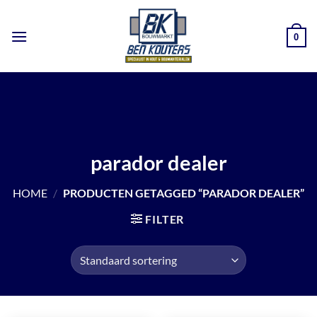
Ga
naar
0
inhoud
parador dealer
HOME
/
PRODUCTEN GETAGGED “PARADOR DEALER”
FILTER