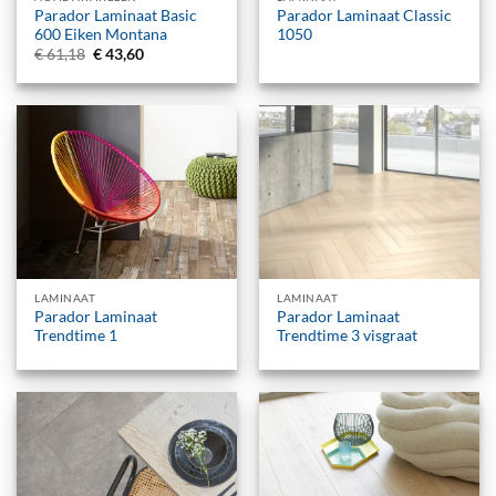
Parador Laminaat Basic
Parador Laminaat Classic
600 Eiken Montana
1050
Oorspronkelijke
Huidige
€
61,18
€
43,60
prijs
prijs
was:
is:
€ 61,18.
€ 43,60.
LAMINAAT
LAMINAAT
Parador Laminaat
Parador Laminaat
Trendtime 1
Trendtime 3 visgraat