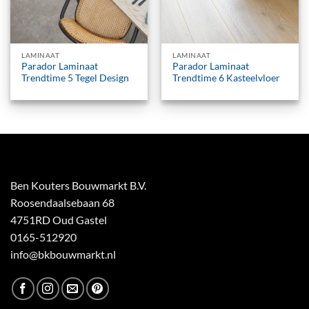
LAMINAAT
LAMINAAT
Parador Laminaat
Parador Laminaat
Trendtime 5 Tegel Design
Trendtime 6 Kasteelvloer
Ben Kouters Bouwmarkt B.V.
Roosendaalsebaan 68
4751RD Oud Gastel
0165-512920
info@bkbouwmarkt.nl