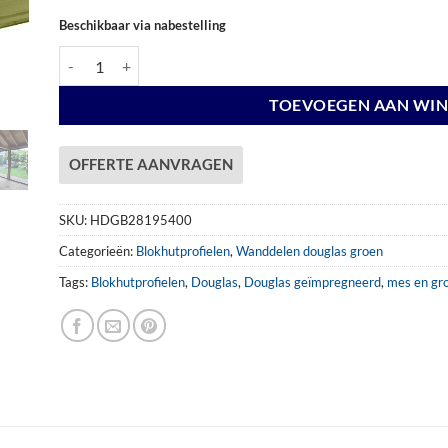
Beschikbaar via nabestelling
Blokhutprofiel 28x195mm x 400 cm DG aantal
TOEVOEGEN AAN WI
OFFERTE AANVRAGEN
SKU:
HDGB28195400
Categorieën:
Blokhutprofielen
,
Wanddelen douglas groen
Tags:
Blokhutprofielen
,
Douglas
,
Douglas geïmpregneerd
,
mes en gro