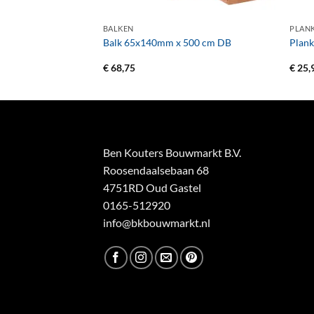
+
+
BALKEN
PLAN
500 cm DB
Balk 65x140mm x 500 cm DB
Plan
€
68,75
€
25,
Ben Kouters Bouwmarkt B.V.
Roosendaalsebaan 68
4751RD Oud Gastel
0165-512920
info@bkbouwmarkt.nl