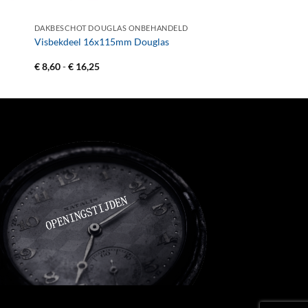
+
DAKBESCHOT DOUGLAS ONBEHANDELD
Visbekdeel 16x115mm Douglas
Prijsklasse:
€
8,60
-
€
16,25
€ 8,60
tot
€ 16,25