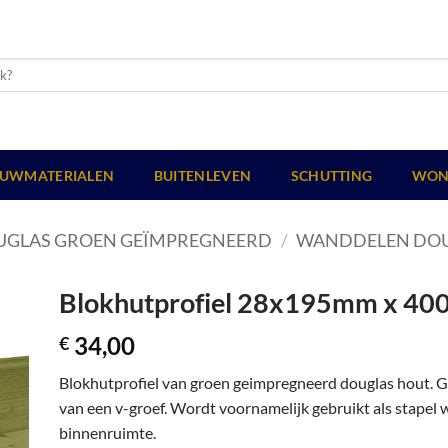
UWMATERIALEN
BUITENLEVEN
SCHUTTING
WON
UGLAS GROEN GEÏMPREGNEERD
/
WANDDELEN DOU
Blokhutprofiel 28x195mm x 40
34,00
€
Blokhutprofiel van groen geimpregneerd douglas hout. G
van een v-groef. Wordt voornamelijk gebruikt als stapel
binnenruimte.