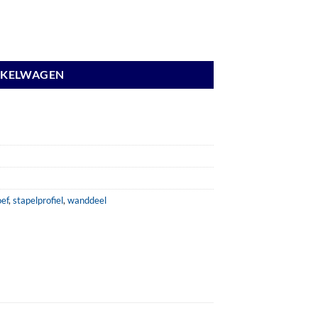
NKELWAGEN
ef
,
stapelprofiel
,
wanddeel