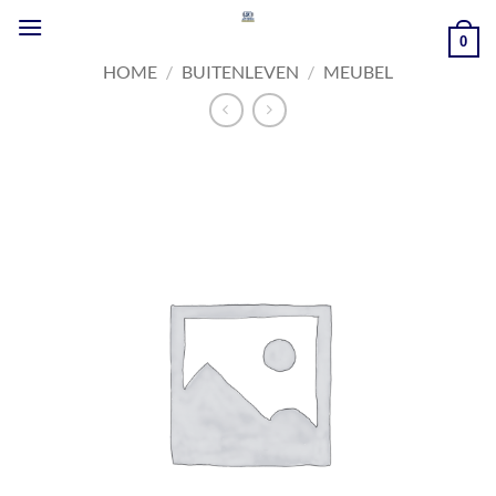
Ga
naar
0
inhoud
HOME
/
BUITENLEVEN
/
MEUBEL