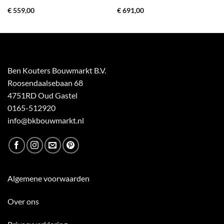
€
559,00
€
691,00
Ben Kouters Bouwmarkt B.V.
Roosendaalsebaan 68
4751RD Oud Gastel
0165-512920
info@bkbouwmarkt.nl
Algemene voorwaarden
Over ons