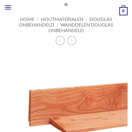
Ga
naar
0
inhoud
HOME
/
HOUTMATERIALEN
/
DOUGLAS
ONBEHANDELD
/
WANDDELEN DOUGLAS
ONBEHANDELD