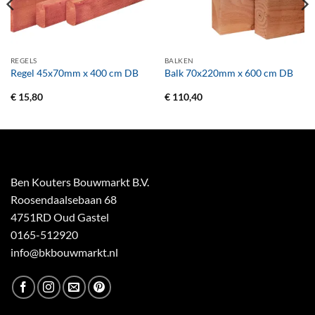
REGELS
BALKEN
Regel 45x70mm x 400 cm DB
Balk 70x220mm x 600 cm DB
€
15,80
€
110,40
Ben Kouters Bouwmarkt B.V.
Roosendaalsebaan 68
4751RD Oud Gastel
0165-512920
info@bkbouwmarkt.nl