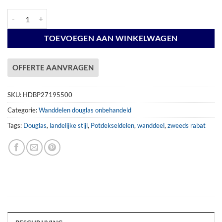
Potdekseldeel 27x195mm x 500 cm DB aantal
TOEVOEGEN AAN WINKELWAGEN
OFFERTE AANVRAGEN
SKU:
HDBP27195500
Categorie:
Wanddelen douglas onbehandeld
Tags:
Douglas
,
landelijke stijl
,
Potdekseldelen
,
wanddeel
,
zweeds rabat