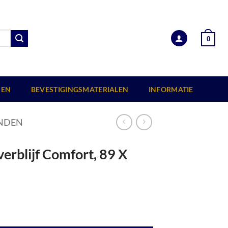
0
EN
BEVESTIGINGSMATERIALEN
INFORMATIE
NDEN
nverblijf Comfort, 89 X
m, zwart ge?mpregneerd aantal