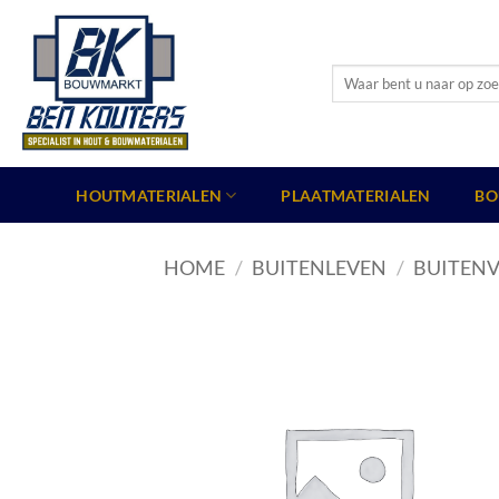
Ga
naar
inhoud
Zoeken
naar:
HOUTMATERIALEN
PLAATMATERIALEN
BO
HOME
/
BUITENLEVEN
/
BUITENV