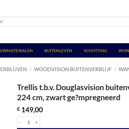
UWMATERIALEN
BUITENLEVEN
SCHUTTING
WON
ERBLIJVEN
/
WOODVISION BUITENVERBLIJF
/
WA
Trellis t.b.v. Douglasvision buite
224 cm, zwart ge?mpregneerd
149,00
€
Trellis t.b.v. Douglasvision buitenverblijf Comfort, 89 X 224 c