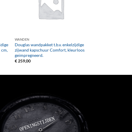
+
WANDEN
jdige
Douglas wandpakket t.b.v. enkelzijdige
 cm,
zijwand kapschuur Comfort, kleurloos
geïmpregneerd.
€
259,00