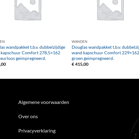
+
EN
WANDEN
as wandpakket t.b.v. dubbelzijdige
Douglas wandpakket t.b.v. dubbelzi
 kapschuur Comfort 278,5×162
wand kapschuur Comfort 229×162
leurloos geïmpregneerd.
groen geïmpregneerd.
,00
€
415,00
Algemene voorwaarden
Over ons
Privacyverklaring