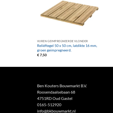
+
VUREN GEIMPREGNEERDE VLONDER
Reliëftegel 50 x 50 cm, latdikte 16 mm,
groen geïmpregneerd.
€
7,50
Ben Kouters Bouwmarkt B.V.
Roosendaalsebaan 68
4751RD Oud Gastel
0165-512920
info@bkbouwmarkt.nl