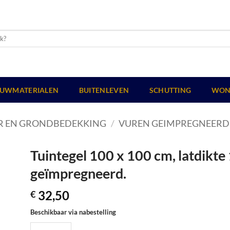
UWMATERIALEN
BUITENLEVEN
SCHUTTING
WON
R EN GRONDBEDEKKING
/
VUREN GEIMPREGNEERD
Tuintegel 100 x 100 cm, latdikt
geïmpregneerd.
32,50
€
Beschikbaar via nabestelling
Tuintegel 100 x 100 cm, latdikte 18 mm, groen geïmpregneerd. 