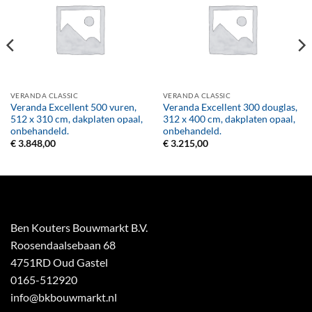
VERANDA CLASSIC
VERANDA CLASSIC
Veranda Excellent 500 vuren,
Veranda Excellent 300 douglas,
512 x 310 cm, dakplaten opaal,
312 x 400 cm, dakplaten opaal,
onbehandeld.
onbehandeld.
€
3.848,00
€
3.215,00
Ben Kouters Bouwmarkt B.V.
Roosendaalsebaan 68
4751RD Oud Gastel
0165-512920
info@bkbouwmarkt.nl