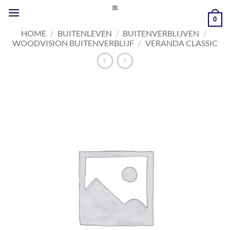
Ga
naar
0
inhoud
HOME
/
BUITENLEVEN
/
BUITENVERBLIJVEN
/
WOODVISION BUITENVERBLIJF
/
VERANDA CLASSIC