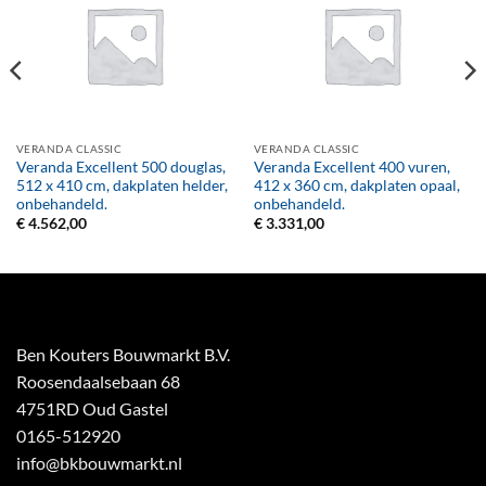
VERANDA CLASSIC
VERANDA CLASSIC
Veranda Excellent 500 douglas,
Veranda Excellent 400 vuren,
512 x 410 cm, dakplaten helder,
412 x 360 cm, dakplaten opaal,
onbehandeld.
onbehandeld.
€
4.562,00
€
3.331,00
Ben Kouters Bouwmarkt B.V.
Roosendaalsebaan 68
4751RD Oud Gastel
0165-512920
info@bkbouwmarkt.nl