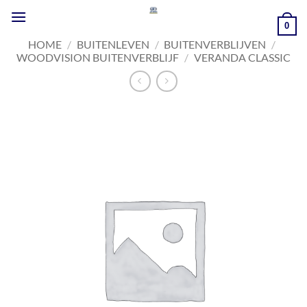
Ga
naar
0
inhoud
HOME
/
BUITENLEVEN
/
BUITENVERBLIJVEN
/
WOODVISION BUITENVERBLIJF
/
VERANDA CLASSIC