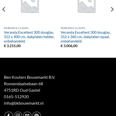
VERANDA CLASSIC
VERANDA CLASSIC
Veranda Excellent 300 douglas,
Veranda Excellent 300 douglas,
312 x 400 cm, dakplaten helder,
312 x 360 cm, dakplaten opaal,
onbehandeld.
onbehandeld.
€
3.215,00
€
3.006,00
Ben Kouters Bouwmarkt B.V.
Roosendaalsebaan 68
4751RD Oud Gastel
0165-512920
info@bkbouwmarkt.nl