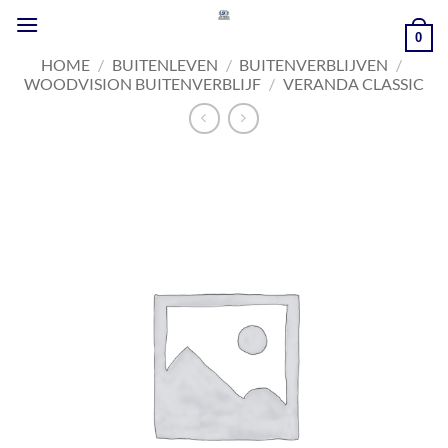
Ga
naar
0
inhoud
HOME
/
BUITENLEVEN
/
BUITENVERBLIJVEN
/
WOODVISION BUITENVERBLIJF
/
VERANDA CLASSIC