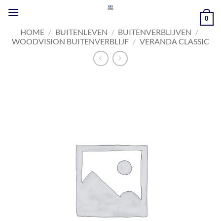
Ga
naar
0
inhoud
HOME
/
BUITENLEVEN
/
BUITENVERBLIJVEN
/
WOODVISION BUITENVERBLIJF
/
VERANDA CLASSIC