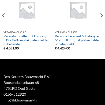
VERANDA CLASSIC
VERANDA CLASSIC
Veranda Excellent 500 vuren,
Veranda Excellent 600 douglas,
512 x 360 cm, dakplaten helder,
612 x 310 cm, dakplaten helder,
onbehandeld.
onbehandeld.
€
4.051,00
€
4.424,00
Ben Kouters Bouwmarkt B.V.
Roosendaalsebaan 68
4751RD Oud Gastel
0165-512920
info@bkbouwmarkt.nl