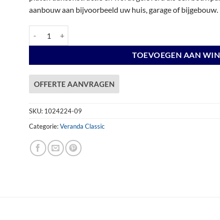
aanbouw aan bijvoorbeeld uw huis, garage of bijgebouw.
Veranda Excellent 700 douglas, 712 x 310 cm, dakplaten opaal,
TOEVOEGEN AAN WI
OFFERTE AANVRAGEN
SKU:
1024224-09
Categorie:
Veranda Classic