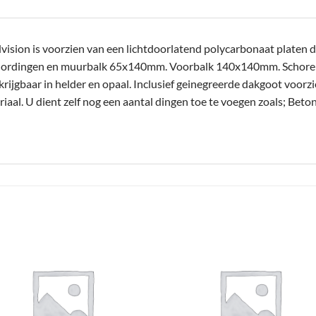
sion is voorzien van een lichtdoorlatend polycarbonaat platen da
Gordingen en muurbalk 65x140mm. Voorbalk 140x140mm. Schor
jgbaar in helder en opaal. Inclusief geinegreerde dakgoot voorzi
aal. U dient zelf nog een aantal dingen toe te voegen zoals; Beto