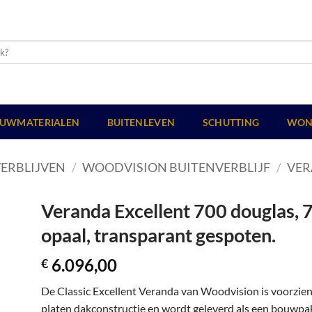
UWMATERIALEN
BUITENLEVEN
SCHUTTING
WON
ERBLIJVEN
/
WOODVISION BUITENVERBLIJF
/
VER
Veranda Excellent 700 douglas, 
opaal, transparant gespoten.
6.096,00
€
De Classic Excellent Veranda van Woodvision is voorzie
platen dakconstructie en wordt geleverd als een bouwpakk