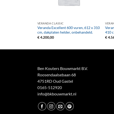
+
+
VERANDA CLASSIC
VERAN
400 vuren, 412 x 360
Veranda Excellent 600 vuren, 612 x 310
Veran
l, onbehandeld.
cm, dakplaten helder, onbehandeld.
410 c
€
4.200,00
€
4.5
Ben Kouters Bouwmarkt B.V.
Roosendaalsebaan 68
4751RD Oud Gastel
0165-512920
info@bkbouwmarkt.nl