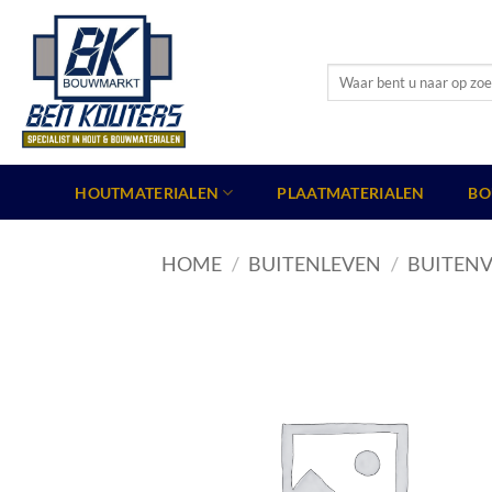
Ga
naar
inhoud
Zoeken
naar:
HOUTMATERIALEN
PLAATMATERIALEN
BO
HOME
/
BUITENLEVEN
/
BUITENV