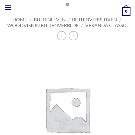
Ga
naar
0
inhoud
HOME
/
BUITENLEVEN
/
BUITENVERBLIJVEN
/
WOODVISION BUITENVERBLIJF
/
VERANDA CLASSIC