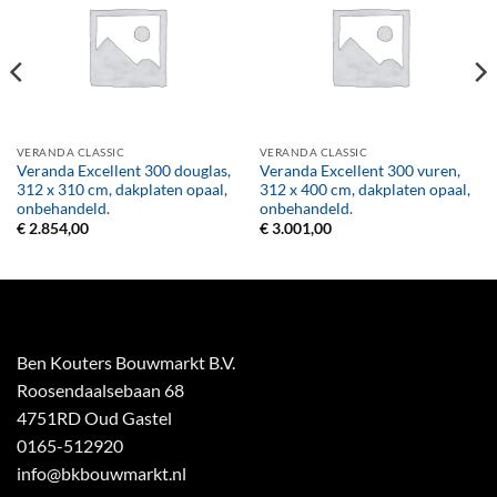
VERANDA CLASSIC
VERANDA CLASSIC
Veranda Excellent 300 douglas,
Veranda Excellent 300 vuren,
312 x 310 cm, dakplaten opaal,
312 x 400 cm, dakplaten opaal,
onbehandeld.
onbehandeld.
€
2.854,00
€
3.001,00
Ben Kouters Bouwmarkt B.V.
Roosendaalsebaan 68
4751RD Oud Gastel
0165-512920
info@bkbouwmarkt.nl