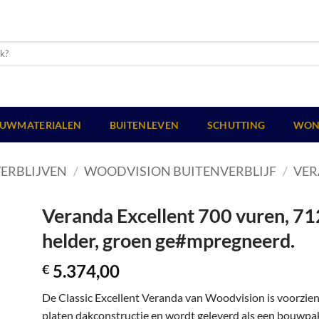
UWMATERIALEN
BUITENLEVEN
SCHUTTING
WON
ERBLIJVEN
/
WOODVISION BUITENVERBLIJF
/
VER
Veranda Excellent 700 vuren, 71
helder, groen ge#mpregneerd.
5.374,00
€
De Classic Excellent Veranda van Woodvision is voorzie
platen dakconstructie en wordt geleverd als een bouwpakk