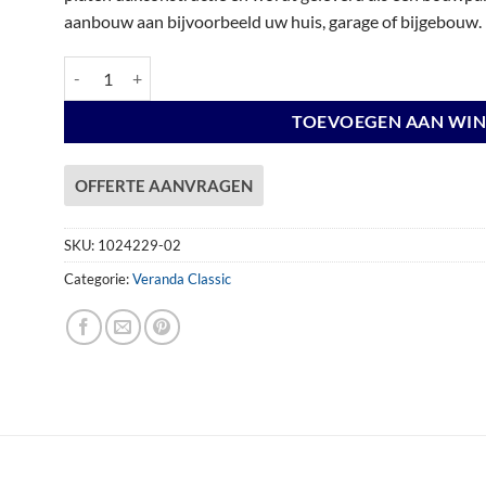
aanbouw aan bijvoorbeeld uw huis, garage of bijgebouw.
Veranda Excellent 700 vuren, 712 x 360 cm, dakplaten helder,
TOEVOEGEN AAN WI
OFFERTE AANVRAGEN
SKU:
1024229-02
Categorie:
Veranda Classic