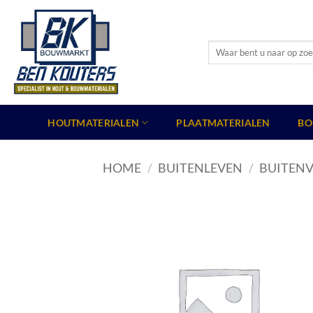
Ga
naar
inhoud
Zoeken
naar:
HOUTMATERIALEN
PLAATMATERIALEN
BO
HOME
/
BUITENLEVEN
/
BUITENV