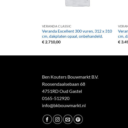
+
+
VERANDA CLASSIC
VERAN
500 vuren, 512 x 310
Veranda Excellent 300 vuren, 312 x 310
Veran
l, onbehandeld.
cm, dakplaten opaal, onbehandeld.
cm, d
€
2.710,00
€
3.4
Ben Kouters Bouwmarkt B.V.
Roosendaalsebaan 68
4751RD Oud Gastel
0165-512920
info@bkbouwmarkt.nl