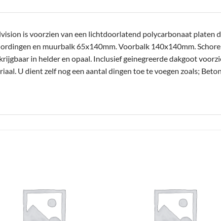
sion is voorzien van een lichtdoorlatend polycarbonaat platen da
Gordingen en muurbalk 65x140mm. Voorbalk 140x140mm. Schor
jgbaar in helder en opaal. Inclusief geinegreerde dakgoot voorzi
aal. U dient zelf nog een aantal dingen toe te voegen zoals; Beto