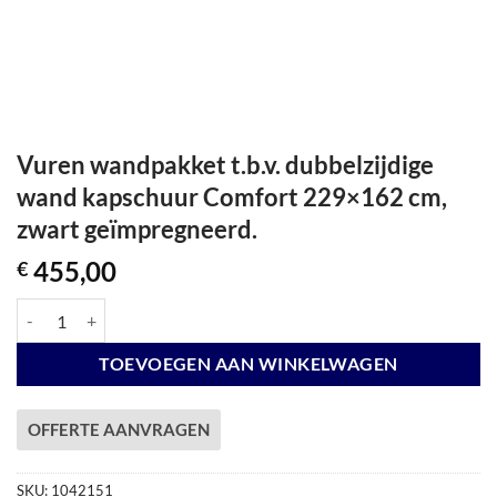
Vuren wandpakket t.b.v. dubbelzijdige
wand kapschuur Comfort 229×162 cm,
zwart geïmpregneerd.
455,00
€
Vuren wandpakket t.b.v. dubbelzijdige wand kapschuur Comfort 229x
TOEVOEGEN AAN WINKELWAGEN
OFFERTE AANVRAGEN
SKU:
1042151