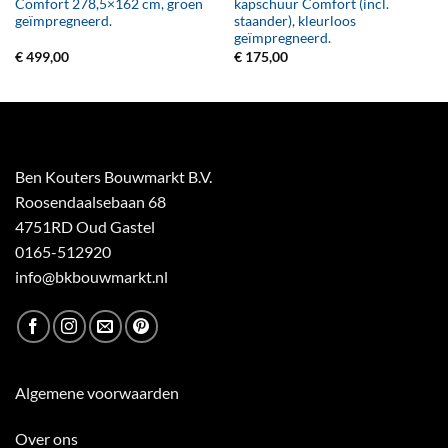
Comfort 278,5×162 cm, groen
kapschuur Comfort (incl.
geïmpregneerd.
staander), kleurloos
geïmpregneerd.
€
499,00
€
175,00
Ben Kouters Bouwmarkt B.V.
Roosendaalsebaan 68
4751RD Oud Gastel
0165-512920
info@bkbouwmarkt.nl
Algemene voorwaarden
Over ons