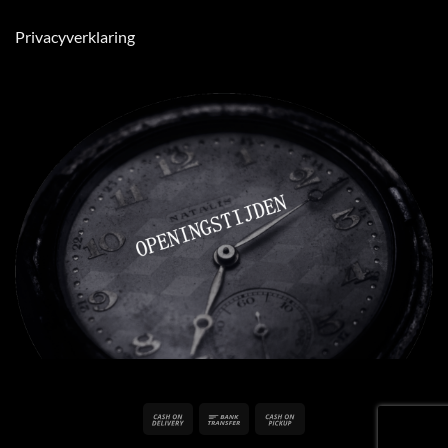
Privacyverklaring
Cash
Bank
Cash
On
Transfer
on