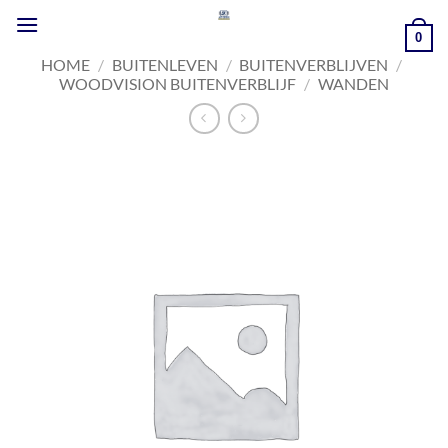
Ga
naar
0
inhoud
HOME
/
BUITENLEVEN
/
BUITENVERBLIJVEN
/
WOODVISION BUITENVERBLIJF
/
WANDEN